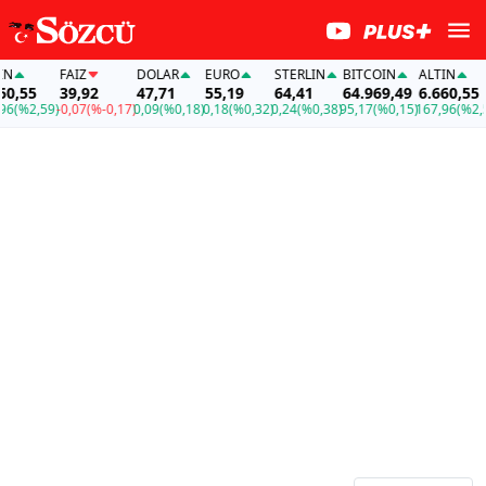
N
FAİZ
DOLAR
EURO
STERLIN
BITCOIN
ALTIN
0,55
39,92
47,71
55,19
64,41
64.969,49
6.660,55
6
(%2,59)
-0,07
(%-0,17)
0,09
(%0,18)
0,18
(%0,32)
0,24
(%0,38)
95,17
(%0,15)
167,96
(%2,59