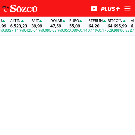
ALTIN
FAİZ
DOLAR
EURO
STERLIN
BITCOIN
ALTI
9
6.523,23
39,99
47,59
55,09
64,20
64.695,99
6.52
,83)
27,14
(%0,42)
0,04
(%0,09)
0,03
(%0,05)
0,08
(%0,14)
0,11
(%0,17)
529,99
(%0,83)
27,14