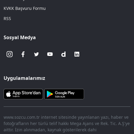
KVKK Başvuru Formu
RSS
Sosyal Medya
Uygulamalarımız
www.sozcu.com.tr internet sitesinde yayınlanan yazı, haber ve
fotoğrafların her türlü telif hakkı Mega Ajans ve Rek. Tic. A.Ş'ye
aittir. İzin alınmadan, kaynak gösterilerek dahi