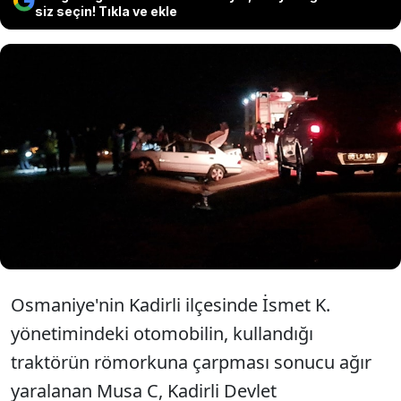
siz seçin! Tıkla ve ekle
Osmaniye'de otomobilin traktör
römorkuna çarpması sonucu
yaşanan kazada 2 kişi hayatını
kaybetti.
Osmaniye'nin Kadirli ilçesinde İsmet K.
yönetimindeki otomobilin, kullandığı
traktörün römorkuna çarpması sonucu ağır
yaralanan Musa C, Kadirli Devlet