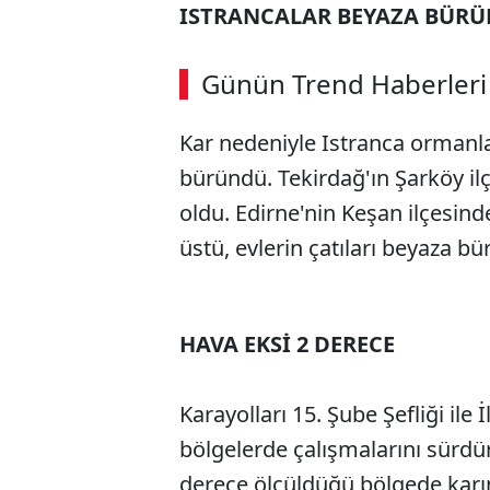
ISTRANCALAR BEYAZA BÜR
ABERİ OKU
➜
Günün Trend Haberleri
00:02
/ 02:14
Kar nedeniyle Istranca ormanla
büründü. Tekirdağ'ın Şarköy ilç
oldu. Edirne'nin Keşan ilçesind
üstü, evlerin çatıları beyaza b
HAVA EKSİ 2 DERECE
Karayolları 15. Şube Şefliği ile İ
bölgelerde çalışmalarını sürdürü
derece ölçüldüğü bölgede karın