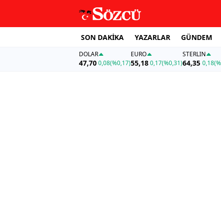
SON DAKİKA
YAZARLAR
GÜNDEM
DOLAR
EURO
STERLIN
47,70
55,18
64,35
0,08
(%0,17)
0,17
(%0,31)
0,18
(%