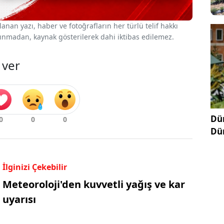
nan yazı, haber ve fotoğrafların her türlü telif hakkı
 alınmadan, kaynak gösterilerek dahi iktibas edilemez.
 ver
Dün
Dü
İlginizi Çekebilir
Meteoroloji'den kuvvetli yağış ve kar
uyarısı