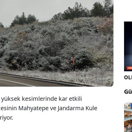
Trakya'da bir süredir yağan sağanak
yüksek kesimlerde yerini kara bıraktı.
OLE
Gü
n yüksek kesimlerinde kar etkili
ilçesinin Mahyatepe ve Jandarma Kule
riyor.