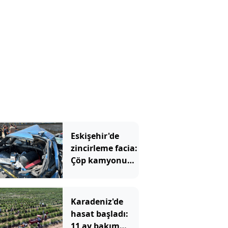
Eskişehir'de
zincirleme facia:
Çöp kamyonu
savurdu, TIR
önünde
metrelerce
Karadeniz'de
sürükledi
hasat başladı:
11 ay bakım