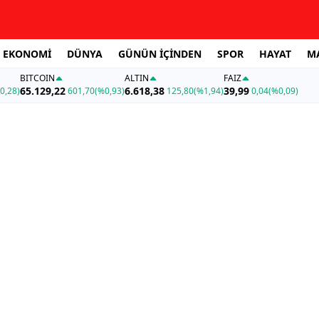
EKONOMİ
DÜNYA
GÜNÜN İÇİNDEN
SPOR
HAYAT
M
BITCOIN
ALTIN
FAİZ
65.129,22
6.618,38
39,99
0,28)
601,70
(%0,93)
125,80
(%1,94)
0,04
(%0,09)