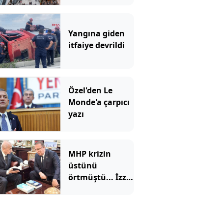
2027'ye kadar
kapatıldı
Yangına giden
itfaiye devrildi
Özel'den Le
Monde'a çarpıcı
yazı
MHP krizin
üstünü
örtmüştü... İzzet
Ulvi Yönter'den
'imza' yerine
'mesaj' geldi