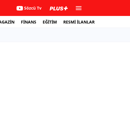
Sözcü Tv
AGAZİN
FİNANS
EĞİTİM
RESMİ İLANLAR