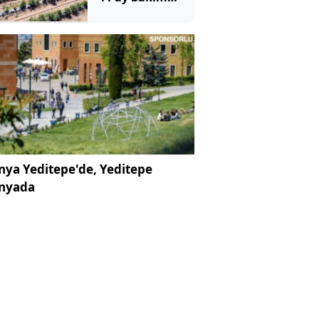
yapıp 1 ay
topluyorlar
ya Yeditepe'de, Yeditepe
nyada