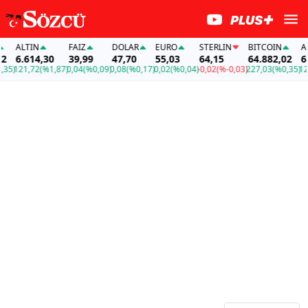
ALTIN
FAİZ
DOLAR
EURO
STERLIN
BITCOIN
ALT
6.614,30
39,99
47,70
55,03
64,15
64.882,02
6.6
5)
121,72
(%1,87)
0,04
(%0,09)
0,08
(%0,17)
0,02
(%0,04)
-0,02
(%-0,03)
227,03
(%0,35)
121,