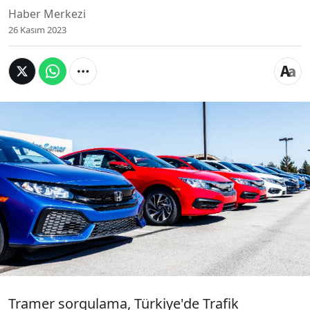
Haber Merkezi
26 Kasım 2023
Tramer sorgulama, bir aracın kaza geçmişini ve
hasar durumunu öğrenmek için kullanılan bir
işlemdir. Tramer, Sigorta Bilgi ve Gözetim Merkezi
tarafından işletilen bir veritabanı olup, bu
veritabanında, tüm sigortalı araçların hasar
kayıtları tutuluyor. Hasar sorgulama e-Devlet
üzerinden plaka üzerinden yapılabiliyor.
Tramer sorgulama, Türkiye'de Trafik