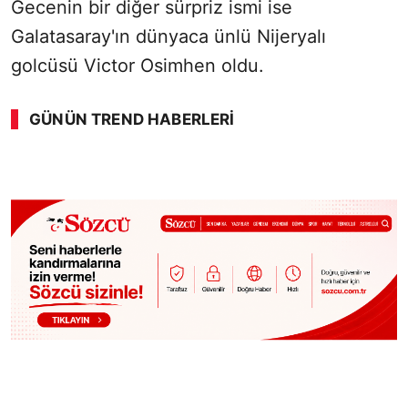
Gecenin bir diğer sürpriz ismi ise
Galatasaray'ın dünyaca ünlü Nijeryalı
golcüsü Victor Osimhen oldu.
GÜNÜN TREND HABERLERI
00:01
/ 08:06
Sesi Aç