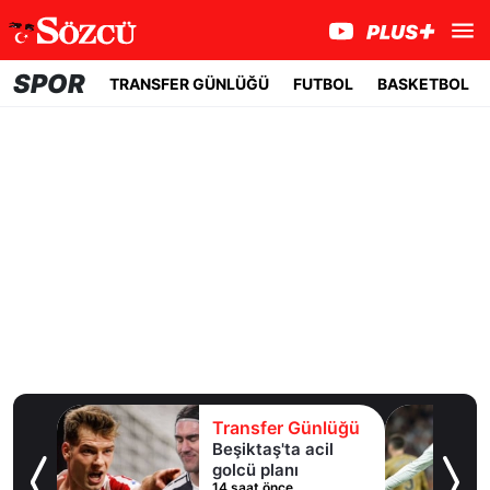
SPOR
TRANSFER GÜNLÜĞÜ
FUTBOL
BASKETBOL
lüğü
Transfer Günlüğü
 10
Beşiktaş'ta acil
an
golcü planı
14 saat önce