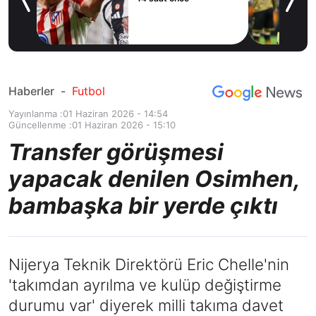
yor!
ov
Haberler
-
Futbol
Yayınlanma :
01 Haziran 2026 - 14:54
Güncellenme :
01 Haziran 2026 - 15:10
Transfer görüşmesi
yapacak denilen Osimhen,
bambaşka bir yerde çıktı
Nijerya Teknik Direktörü Eric Chelle'nin
'takımdan ayrılma ve kulüp değiştirme
durumu var' diyerek milli takıma davet