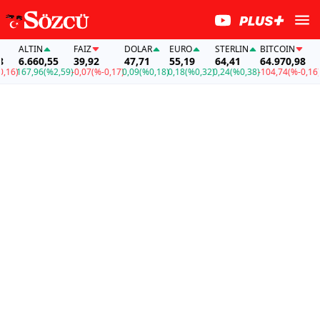
ALTIN
FAİZ
DOLAR
EURO
STERLIN
BITCOIN
AL
6.660,55
39,92
47,71
55,19
64,41
64.970,98
6.
)
167,96
(%2,59)
-0,07
(%-0,17)
0,09
(%0,18)
0,18
(%0,32)
0,24
(%0,38)
-104,74
(%-0,16)
167