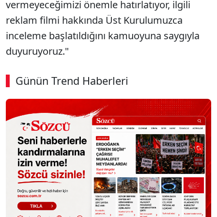
vermeyeceğimizi önemle hatırlatıyor, ilgili
reklam filmi hakkında Üst Kurulumuzca
inceleme başlatıldığını kamuoyuna saygıyla
duyuruyoruz."
Günün Trend Haberleri
00:01
/ 08:43
Sesi Aç