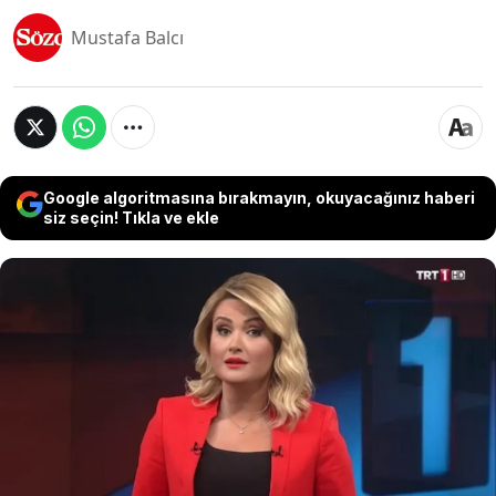
Mustafa Balcı
Google algoritmasına bırakmayın, okuyacağınız haberi
siz seçin! Tıkla ve ekle
TRT 1 Ana Haber sunucusu Işıl Açıkkar, canlı
yayında yaptığı Anneler günü konuşması
nedeniyle haber bülteninden alındı. Açıkkar'ın
Anneler günü konuşmasında kullandığı "Ben de
bir patili annesiyim" ifadeleri sosyal medyada
iktidara yakın hesaplar tarafından tepkiyle
karşılanırken, TRT'nin olaya ilişkin idari
soruşturma başlattığı öğrenildi.