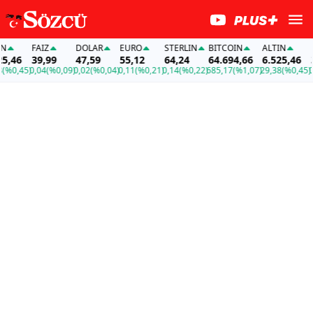
FAİZ
DOLAR
EURO
STERLIN
BITCOIN
ALTIN
FAİ
,46
39,99
47,59
55,12
64,24
64.694,66
6.525,46
39
0,45)
0,04
(%0,09)
0,02
(%0,04)
0,11
(%0,21)
0,14
(%0,22)
685,17
(%1,07)
29,38
(%0,45)
0,0