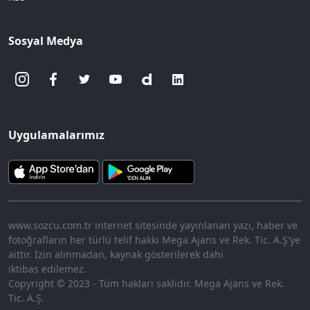
Sosyal Medya
Uygulamalarımız
www.sozcu.com.tr internet sitesinde yayınlanan yazı, haber ve
fotoğrafların her türlü telif hakkı Mega Ajans ve Rek. Tic. A.Ş'ye
aittir. İzin alınmadan, kaynak gösterilerek dahi
iktibas edilemez.
Copyright © 2023 - Tüm hakları saklıdır. Mega Ajans ve Rek.
Tic. A.Ş.