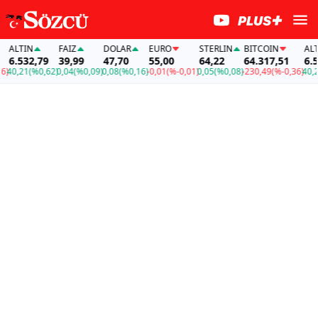
LTIN
FAİZ
DOLAR
EURO
STERLIN
BITCOIN
ALTIN
.532,79
39,99
47,70
55,00
64,22
64.317,51
6.532
0,21
(%0,62)
0,04
(%0,09)
0,08
(%0,16)
-0,01
(%-0,01)
0,05
(%0,08)
-230,49
(%-0,36)
40,21
(