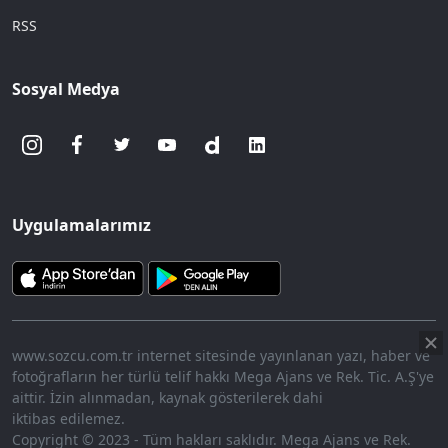
RSS
Sosyal Medya
Uygulamalarımız
www.sozcu.com.tr internet sitesinde yayınlanan yazı, haber ve
fotoğrafların her türlü telif hakkı Mega Ajans ve Rek. Tic. A.Ş'ye
aittir. İzin alınmadan, kaynak gösterilerek dahi
iktibas edilemez.
Copyright © 2023 - Tüm hakları saklıdır. Mega Ajans ve Rek.