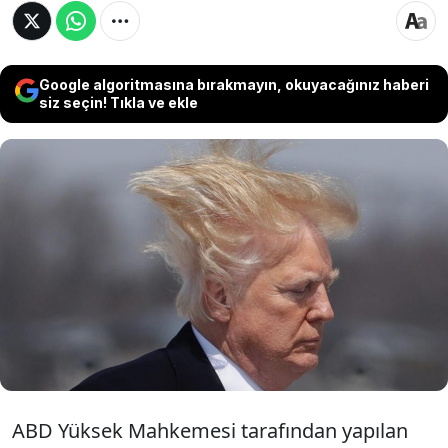
Google algoritmasına bırakmayın, okuyacağınız haberi
siz seçin! Tıkla ve ekle
ABD Yüksek Mahkemesi, aralarında eski
Başkan Donald Trump'ın da bulunduğu çok
sayıda kişinin 6 Ocak Kongre baskını
sebebiyle aldığı cezanın yerinde olup
olmadığıyla ilgili bir dava başvurusunu kabul
etti.
ABD Yüksek Mahkemesi tarafından yapılan