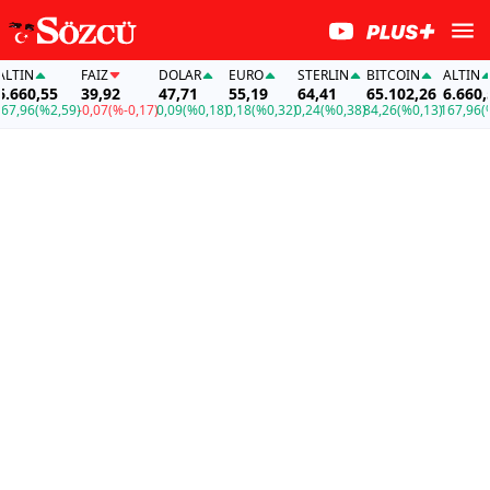
IN
FAİZ
DOLAR
EURO
STERLIN
BITCOIN
ALTIN
660,55
39,92
47,71
55,19
64,41
65.102,26
6.660,55
,96
(%2,59)
-0,07
(%-0,17)
0,09
(%0,18)
0,18
(%0,32)
0,24
(%0,38)
84,26
(%0,13)
167,96
(%2,