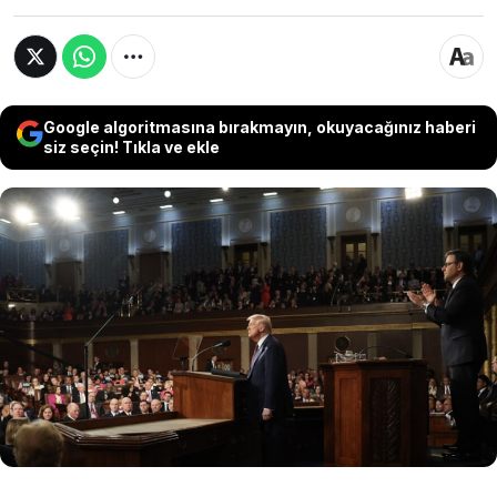
Google algoritmasına bırakmayın, okuyacağınız haberi
siz seçin! Tıkla ve ekle
ABD Temsilciler Meclisi, Başkan Trump’ın
askerleri İran’dan çekmesini veya savaş için
Kongre’den onay almasını içeren tasarıyı kabul
etti. Bazı Cumhuriyetçilerin de desteklediği
karar, Senato’ya gönderilirken dördüncü ayına
giren savaşa karşı artan muhalefeti gösterdi.