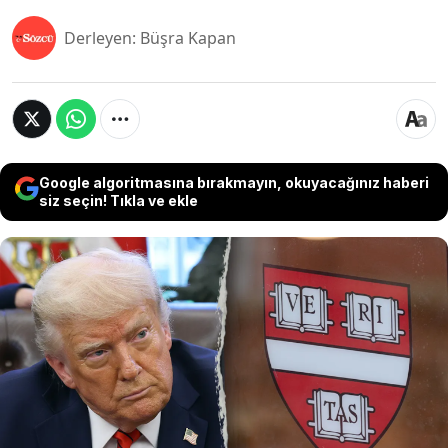
Derleyen: Büşra Kapan
Google algoritmasına bırakmayın, okuyacağınız haberi
siz seçin! Tıkla ve ekle
ABD Başkanı Trump, Harvard’ın yabancı öğrenci
bulundurma hakkına yasak getiremedikten
sonra 3 milyar dolarlık federal fonunu meslek
liselerine yatırmayı düşündüğünü söyledi.
Fonun, ülke genelindeki meslek liselerine
aktarılabileceğini söyledi.