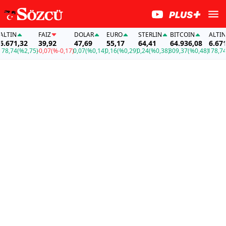
TIN
FAİZ
DOLAR
EURO
STERLIN
BITCOIN
ALTIN
671,32
39,92
47,69
55,17
64,41
64.936,08
6.671,3
,74
(%2,75)
-0,07
(%-0,17)
0,07
(%0,14)
0,16
(%0,29)
0,24
(%0,38)
309,37
(%0,48)
178,74
(%