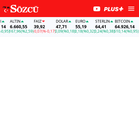
ALTIN
FAİZ
DOLAR
EURO
STERLIN
BITCOIN
ALT
6.660,55
39,92
47,71
55,19
64,41
64.926,14
6.6
5)
167,96
(%2,59)
-0,07
(%-0,17)
0,09
(%0,18)
0,18
(%0,32)
0,24
(%0,38)
610,14
(%0,95)
167,