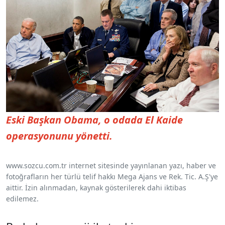
Eski Başkan Obama, o odada El Kaide
operasyonunu yönetti.
www.sozcu.com.tr internet sitesinde yayınlanan yazı, haber ve
fotoğrafların her türlü telif hakkı Mega Ajans ve Rek. Tic. A.Ş'ye
aittir. İzin alınmadan, kaynak gösterilerek dahi iktibas
edilemez.