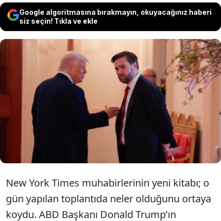
Google algoritmasına bırakmayın, okuyacağınız haberi
siz seçin! Tıkla ve ekle
ABD Başkanı’nın kurmayları 17 Temmuz
2025’te toplandı. Gündem pedofili
milyarder Epstein dosyalarıydı. Saatlerce
Trump’ı aklamanın yolunu aradılar.
New York Times muhabirlerinin yeni kitabı; o
gün yapılan toplantıda neler olduğunu ortaya
koydu. ABD Başkanı Donald Trump’ın