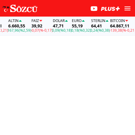
ALTIN
FAİZ
DOLAR
EURO
STERLIN
BITCOIN
AL
6.660,55
39,92
47,71
55,19
64,41
64.867,11
6.
1)
167,96
(%2,59)
-0,07
(%-0,17)
0,09
(%0,18)
0,18
(%0,32)
0,24
(%0,38)
-139,38
(%-0,21)
16