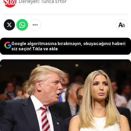
Derleyen: Tunca Ertör
Google algoritmasına bırakmayın, okuyacağınız haberi
siz seçin! Tıkla ve ekle
Kasım Süleymani'nin intikamını almak amacıyla
Ivanka Trump'a suikast planlayan Muhammed
Bakır Said Davut el Saadi, Türkiye'de yakalandı.
Sosyal medyada tehdit mesajları ve evin
haritasını paylaşan, ayrıca farklı saldırılarla da
suçlanan zanlı, ABD'de tek kişilik hücreye
konuldu.