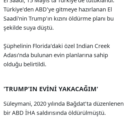
El Saadi, 15 Mayıs'ta Türkiye'de tutuklandı.
Sesi Aç
Türkiye'den ABD'ye gitmeye hazırlanan El
Saadi'nin Trump'ın kızını öldürme planı bu
şekilde suya düştü.
Şüphelinin Florida'daki özel Indian Creek
Adası'nda bulunan evin planlarına sahip
olduğu belirtildi.
'TRUMP'IN EVİNİ YAKACAĞIM'
Süleymani, 2020 yılında Bağdat'ta düzenlenen
bir ABD İHA saldırısında öldürülmüştü.