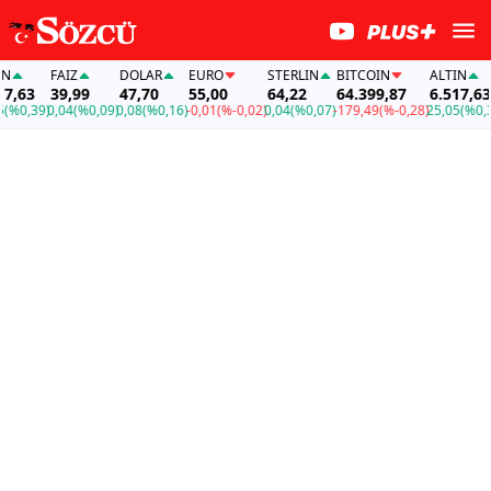
FAİZ
DOLAR
EURO
STERLIN
BITCOIN
ALTIN
63
39,99
47,70
55,00
64,22
64.399,87
6.517,63
0,39)
0,04
(%0,09)
0,08
(%0,16)
-0,01
(%-0,02)
0,04
(%0,07)
-179,49
(%-0,28)
25,05
(%0,39)
0