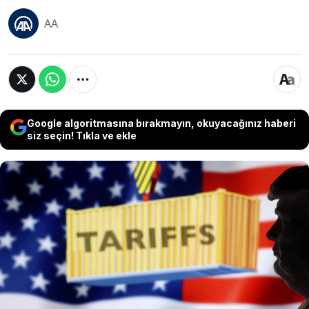
AA
Google algoritmasına bırakmayın, okuyacağınız haberi
siz seçin! Tıkla ve ekle
ABD Uluslararası Ticaret Mahkemesi, Başkan
Donald Trump’ın geniş yetkilere dayanarak
uygulamaya koyduğu küresel gümrük vergilerini
hukuka aykırı bularak iptal etti. Mahkeme,
tartışmalı ek vergilerin geçersiz olduğuna
hükmederken, davacı şirketlere ödedikleri
vergilerin faiziyle birlikte iade edilmesine karar
verdi.