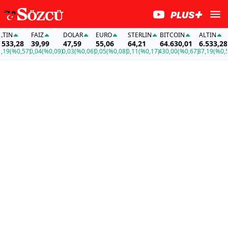
IN
FAİZ
DOLAR
EURO
STERLIN
BITCOIN
ALTIN
33,28
39,99
47,59
55,06
64,21
64.630,01
6.533,28
9
(%0,57)
0,04
(%0,09)
0,03
(%0,06)
0,05
(%0,08)
0,11
(%0,17)
430,00
(%0,67)
37,19
(%0,57)
0