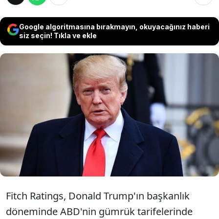
Google algoritmasına bırakmayın, okuyacağınız haberi
siz seçin! Tıkla ve ekle
Fitch Ratings, ABD Başkanı Trump'ın
uygulayacağı gümrük tariflerinin gelişmekte
olan ülke ekonomileri ve küresel ticaret için
büyük tehdit olduğunu belirterek, büyüme
tahminlerini aşağı yönlü revize etti.
Fitch Ratings, Donald Trump'ın başkanlık
döneminde ABD'nin gümrük tarifelerinde