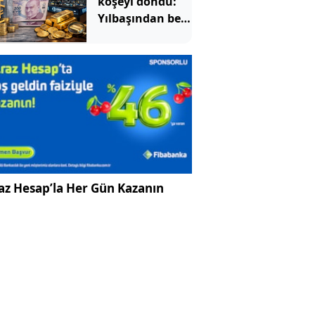
köşeyi döndü:
Yılbaşından beri
en çok
kazandıran oldu
az Hesap’la Her Gün Kazanın