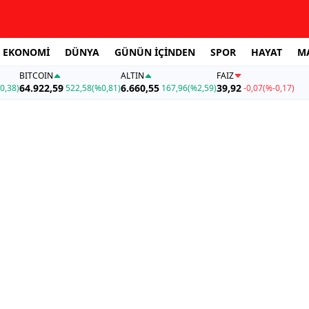
EKONOMİ
DÜNYA
GÜNÜN İÇİNDEN
SPOR
HAYAT
M
BITCOIN
ALTIN
FAİZ
64.922,59
6.660,55
39,92
0,38)
522,58
(%0,81)
167,96
(%2,59)
-0,07
(%-0,17)