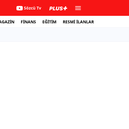
Sözcü Tv
AGAZİN
FİNANS
EĞİTİM
RESMİ İLANLAR