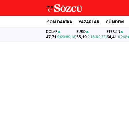
SON DAKİKA
YAZARLAR
GÜNDEM
DOLAR
EURO
STERLIN
47,71
55,19
64,41
0,09
(%0,18)
0,18
(%0,32)
0,24
(%