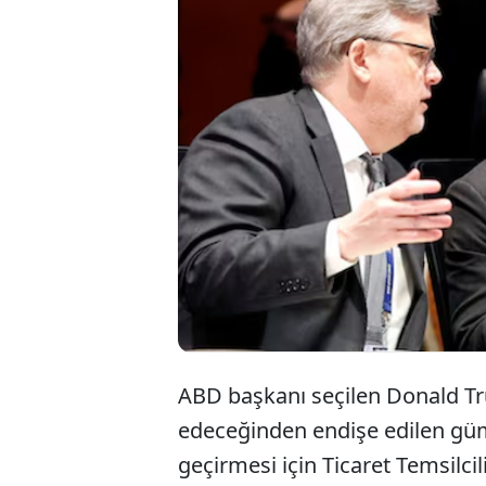
Gümrük ver
Temsilciliğ
Temsilcili
Jamieson G
ABD başkanı seçilen Donald Tru
edeceğinden endişe edilen gümr
geçirmesi için Ticaret Temsilc