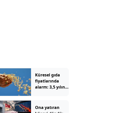
Küresel gıda
fiyatlarında
alarm: 3,5 yılın
zirvesi görüldü
Ona yatıran