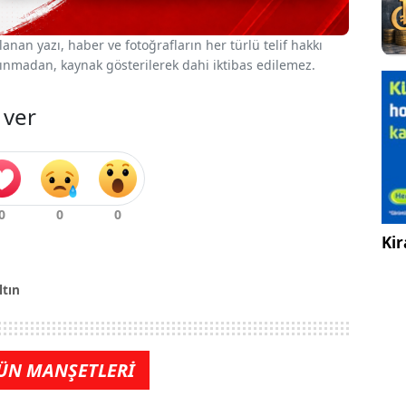
nan yazı, haber ve fotoğrafların her türlü telif hakkı
 alınmadan, kaynak gösterilerek dahi iktibas edilemez.
 ver
Kir
ltın
ÜN MANŞETLERİ