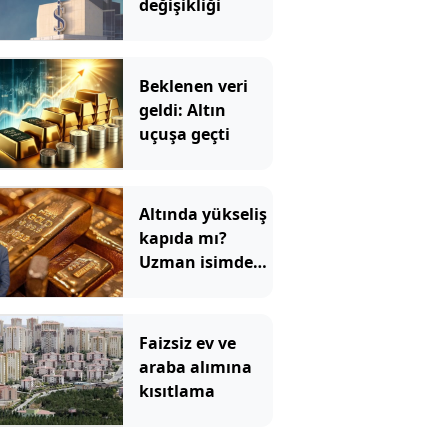
değişikliği
Beklenen veri
geldi: Altın
uçuşa geçti
Altında yükseliş
kapıda mı?
Uzman isimden
ezber bozan
tahmin!
Faizsiz ev ve
araba alımına
kısıtlama