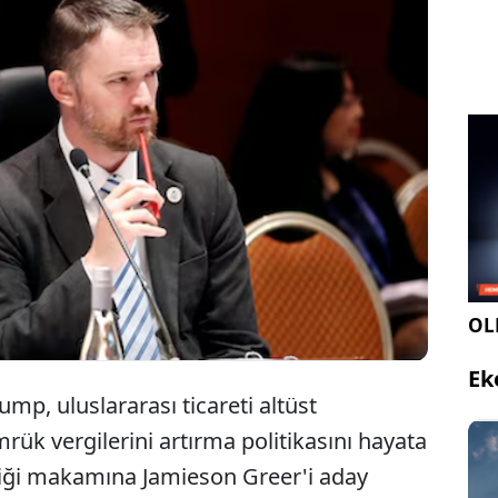
gilerini artırmaya hazırlanan Trump, ABD Ticaret
i makamı için adayını belirledi. Trump, Ticaret
ği makamına bir önceki döneminde de görev alan
reer'i aday gösterdi.
OLE
Ek
mp, uluslararası ticareti altüst
ük vergilerini artırma politikasını hayata
iliği makamına Jamieson Greer'i aday