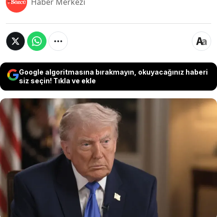
Haber Merkezi
Google algoritmasına bırakmayın, okuyacağınız haberi
siz seçin! Tıkla ve ekle
ABD Başkanı Trump, İran ile yapılan nükleer
anlaşma taslağında uranyum ve Hürmüz Boğazı
maddelerinin güçlendirilmesini istedi. Trump'ın
talebiyle taraflar arasında yeni bir müzakere
süreci başlarken, Beyaz Saray ABD'nin kırmızı
çizgileri sağlanana kadar bekleyeceklerini
duyurdu.