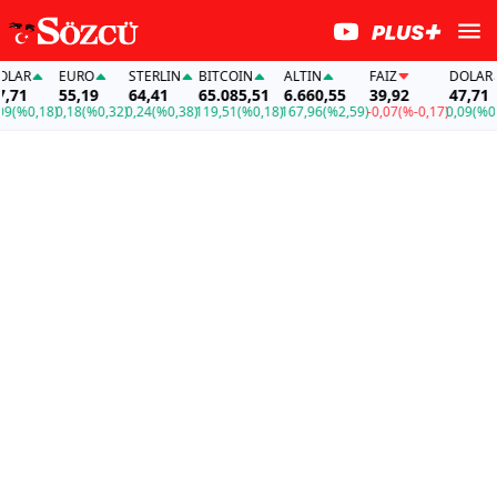
AR
EURO
STERLIN
BITCOIN
ALTIN
FAİZ
DOLAR
1
55,19
64,41
65.085,51
6.660,55
39,92
47,71
%0,18)
0,18
(%0,32)
0,24
(%0,38)
119,51
(%0,18)
167,96
(%2,59)
-0,07
(%-0,17)
0,09
(%0,18