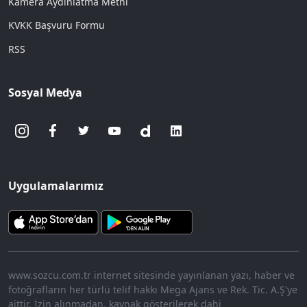
Kamera Aydınlatma Metni
KVKK Başvuru Formu
RSS
Sosyal Medya
Uygulamalarımız
www.sozcu.com.tr internet sitesinde yayınlanan yazı, haber ve
fotoğrafların her türlü telif hakkı Mega Ajans ve Rek. Tic. A.Ş'ye
aittir. İzin alınmadan, kaynak gösterilerek dahi