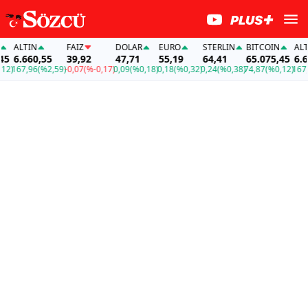
ALTIN
FAİZ
DOLAR
EURO
STERLIN
BITCOIN
ALTIN
6.660,55
39,92
47,71
55,19
64,41
65.075,45
6.660
)
167,96
(%2,59)
-0,07
(%-0,17)
0,09
(%0,18)
0,18
(%0,32)
0,24
(%0,38)
74,87
(%0,12)
167,96