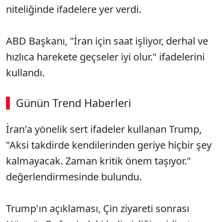
niteliğinde ifadelere yer verdi.
ABD Başkanı, "İran için saat işliyor, derhal ve
hızlıca harekete geçseler iyi olur." ifadelerini
kullandı.
Günün Trend Haberleri
00:02
/ 08:06
İran'a yönelik sert ifadeler kullanan Trump,
Sesi Aç
"Aksi takdirde kendilerinden geriye hiçbir şey
kalmayacak. Zaman kritik önem taşıyor."
değerlendirmesinde bulundu.
Trump'ın açıklaması, Çin ziyareti sonrası