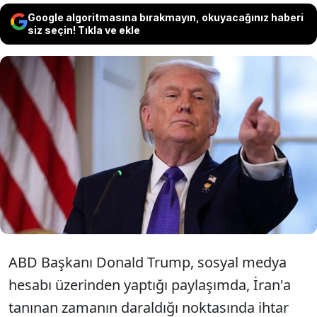
Google algoritmasına bırakmayın, okuyacağınız haberi
siz seçin! Tıkla ve ekle
ABD Başkanı Trump, İran'a, Hürmüz
Boğazı'nın açılmasıyla ilgili "derhal ve
hızlıca harekete" geçmesi konusunda
uyarıda bulundu.
ABD Başkanı Donald Trump, sosyal medya
hesabı üzerinden yaptığı paylaşımda, İran'a
tanınan zamanın daraldığı noktasında ihtar