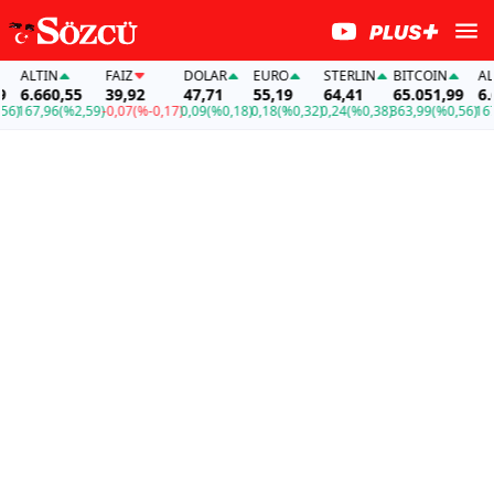
ALTIN
FAİZ
DOLAR
EURO
STERLIN
BITCOIN
ALTI
6.660,55
39,92
47,71
55,19
64,41
65.051,99
6.66
)
167,96
(%2,59)
-0,07
(%-0,17)
0,09
(%0,18)
0,18
(%0,32)
0,24
(%0,38)
363,99
(%0,56)
167,9