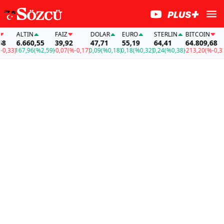
ALTIN
FAİZ
DOLAR
EURO
STERLIN
BITCOIN
A
6.660,55
39,92
47,71
55,19
64,41
64.809,68
6
33)
167,96
(%2,59)
-0,07
(%-0,17)
0,09
(%0,18)
0,18
(%0,32)
0,24
(%0,38)
-213,20
(%-0,33)
1