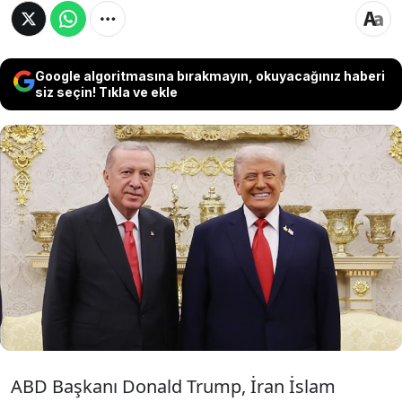
Google algoritmasına bırakmayın, okuyacağınız haberi
siz seçin! Tıkla ve ekle
ABD Başkanı Donald Trump, İran ile yürütülen
müzakerelerde çıtayı yükselterek, bölge
ülkelerine İbrahim Anlaşmaları’na katılma
çağrısında bulundu. Trump, anlaşma
sağlanamazsa "savaş cephesine" dönüleceği
uyarısını yaptı.
ABD Başkanı Donald Trump, İran İslam