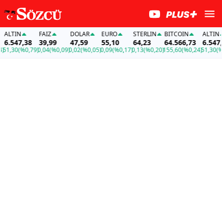
LTIN
FAİZ
DOLAR
EURO
STERLIN
BITCOIN
ALTIN
.547,38
39,99
47,59
55,10
64,23
64.566,73
6.547,38
,30
(%0,79)
0,04
(%0,09)
0,02
(%0,05)
0,09
(%0,17)
0,13
(%0,20)
155,60
(%0,24)
51,30
(%0,7