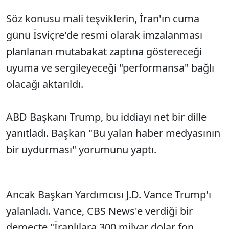
Söz konusu mali teşviklerin, İran'ın cuma
SÖZCÜ SON DAKİKA
günü İsviçre'de resmi olarak imzalanması
planlanan mutabakat zaptına göstereceği
uyuma ve sergileyeceği "performansa" bağlı
olacağı aktarıldı.
ABD Başkanı Trump, bu iddiayı net bir dille
yanıtladı. Başkan "Bu yalan haber medyasının
bir uydurması" yorumunu yaptı.
Ancak Başkan Yardımcısı J.D. Vance Trump'ı
yalanladı. Vance, CBS News'e verdiği bir
demeçte "İranlılara 300 milyar dolar fon