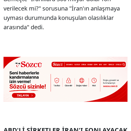
verilecek mi?" sorusuna "İran'ın anlaşmaya
uyması durumunda konuşulan olasılıklar
arasında" dedi.
ABD'Lİ ŞİRKETLER İRAN'I FONLAYACAK