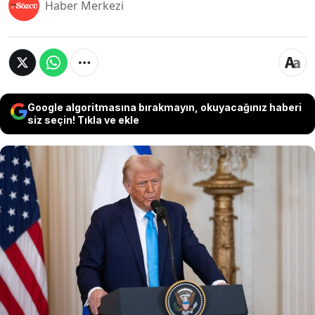
Haber Merkezi
Google algoritmasına bırakmayın, okuyacağınız haberi
siz seçin! Tıkla ve ekle
ABD yönetiminin, Tahran'ın nükleer anlaşmayı
da içeren ve savaşı sonlandıracak nihai bir
uzlaşıyı kabul etmesi durumunda, İran için
300 milyar dolarlık bir yatırım fonu
kurulmasına izin vermeye hazırlandığı
bildirildi.