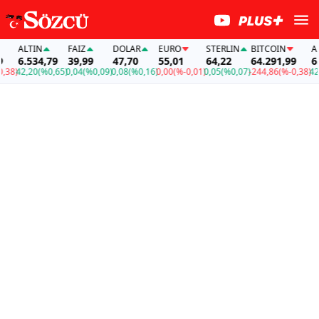
ALTIN
FAİZ
DOLAR
EURO
STERLIN
BITCOIN
ALT
6.534,79
39,99
47,70
55,01
64,22
64.291,99
6.5
8)
42,20
(%0,65)
0,04
(%0,09)
0,08
(%0,16)
0,00
(%-0,01)
0,05
(%0,07)
-244,86
(%-0,38)
42,2