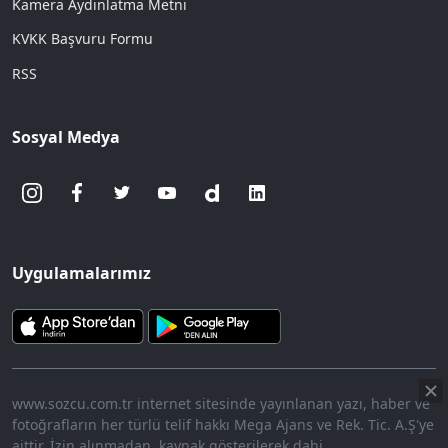
Kamera Aydınlatma Metni
KVKK Başvuru Formu
RSS
Sosyal Medya
Uygulamalarımız
www.sozcu.com.tr internet sitesinde yayınlanan yazı, haber ve
fotoğrafların her türlü telif hakkı Mega Ajans ve Rek. Tic. A.Ş'ye
aittir. İzin alınmadan, kaynak gösterilerek dahi