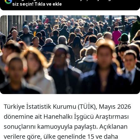
siz seçin! Tıkla ve ekle
TÜİK'in açıkladığı verilere göre mayıs
ayında atıl işgücü oranı bir önceki aya
göre 0,9 puan artarak yüzde 31,0 oldu.
Türkiye İstatistik Kurumu (TÜİK), Mayıs 2026
dönemine ait Hanehalkı İşgücü Araştırması
sonuçlarını kamuoyuyla paylaştı. Açıklanan
verilere göre, ülke genelinde 15 ve daha