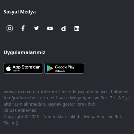
Sosyal Medya
Uygulamalarımız
www.sozcu.com.tr internet sitesinde yayınlanan yazı, haber ve
fotoğrafların her türlü telif hakkı Mega Ajans ve Rek. Tic. A.Ş'ye
aittir. İzin alınmadan, kaynak gösterilerek dahi
iktibas edilemez.
Copyright © 2023 - Tüm hakları saklıdır. Mega Ajans ve Rek.
Tic. A.Ş.