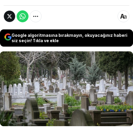
Google algoritmasına bırakmayın, okuyacağınız haberi
siz seçin! Tıkla ve ekle
Türkiye'de geçen yıl hayatını kaybedenlerin
sayısı 491 bin 684'e yükselirken, kaba ölüm hızı
binde 5,7 seviyesinde sabit kaldı. Ölüm
nedenlerinde dolaşım sistemi hastalıkları ilk
sıradaki yer alırken bebek ölüm hızı ve beş yaş
altı ölüm oranı geriledi.