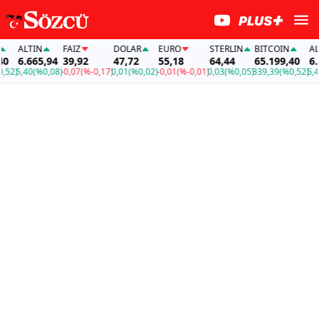
ALTIN
FAİZ
DOLAR
EURO
STERLIN
BITCOIN
ALTI
6.665,94
39,92
47,72
55,18
64,44
65.199,40
6.66
2)
5,40
(%0,08)
-0,07
(%-0,17)
0,01
(%0,02)
-0,01
(%-0,01)
0,03
(%0,05)
339,39
(%0,52)
5,40
(