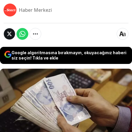
Haber Merkezi
Google algoritmasına bırakmayın, okuyacağınız haberi
siz seçin! Tıkla ve ekle
TÜİK verilerine göre, en yüksek eşdeğer hanehalkı
kullanılabilir fert gelirine sahip yüzde 20'lik
grubun toplam gelirden aldığı pay 2024'te yüzde
48,1 oldu. Toplumun en yüksek gelir elde eden
yüzde 20'sinin elde ettiği payın en düşük gelir elde
eden yüzde 20'sinin elde ettiği paya oranında ise
en büyük eşitsizliğin İstanbul'da olduğu görüldü.