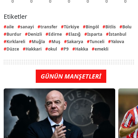
Etiketler
aile
sanayi
transfer
Türkiye
Bingöl
Bitlis
Bolu
Burdur
Denizli
Edirne
Elazığ
Isparta
İstanbul
Kırklareli
Muğla
Muş
Sakarya
Tunceli
Yalova
Düzce
Hakkari
okul
P9
Hakka
emekli
GÜNÜN MANŞETLERİ