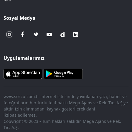
Sosyal Medya
Uygulamalarımız
www.sozcu.com.tr internet sitesinde yayınlanan yazı, haber ve
fotoğrafların her türlü telif hakkı Mega Ajans ve Rek. Tic. A.Ş'ye
aittir. İzin alınmadan, kaynak gösterilerek dahi
iktibas edilemez.
Copyright © 2023 - Tüm hakları saklıdır. Mega Ajans ve Rek.
Tic. A.Ş.