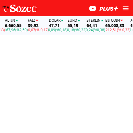
LTIN
FAİZ
DOLAR
EURO
STERLIN
BITCOIN
ALTI
.660,55
39,92
47,71
55,19
64,41
65.008,33
6.66
67,96
(%2,59)
-0,07
(%-0,17)
0,09
(%0,18)
0,18
(%0,32)
0,24
(%0,38)
-212,51
(%-0,33)
167,9