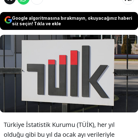
Google algoritmasına bırakmayın, okuyacağınız haberi
siz seçin! Tıkla ve ekle
TÜİK madde sepetini ve madde ile grup
ağırlıklarını güncelledi. Gıda ve konutun
enflasyon sepetindeki ağırlığı düşürüldü.
Sepete üç yeni madde girdi.
Türkiye İstatistik Kurumu (TÜİK), her yıl
olduğu gibi bu yıl da ocak ayı verileriyle