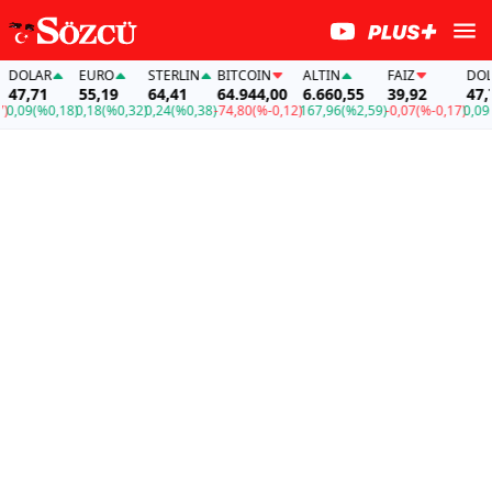
LAR
EURO
STERLIN
BITCOIN
ALTIN
FAİZ
DOLAR
,71
55,19
64,41
64.944,00
6.660,55
39,92
47,71
9
(%0,18)
0,18
(%0,32)
0,24
(%0,38)
-74,80
(%-0,12)
167,96
(%2,59)
-0,07
(%-0,17)
0,09
(%0,1