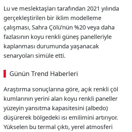
Lu ve meslektaşları tarafından 2021 yılında
gerçekleştirilen bir iklim modelleme
çalışması, Sahra Çölü’nün %20 veya daha
fazlasının koyu renkli güneş panelleriyle
kaplanması durumunda yaşanacak
senaryoları simüle etti.
Günün Trend Haberleri
00:02
/ 08:06
Araştırma sonuçlarına göre, açık renkli çöl
Sesi Aç
kumlarının yerini alan koyu renkli paneller
yüzeyin yansıtma kapasitesini (albedo)
düşürerek bölgedeki ısı emilimini artırıyor.
Yükselen bu termal çıktı, yerel atmosferi