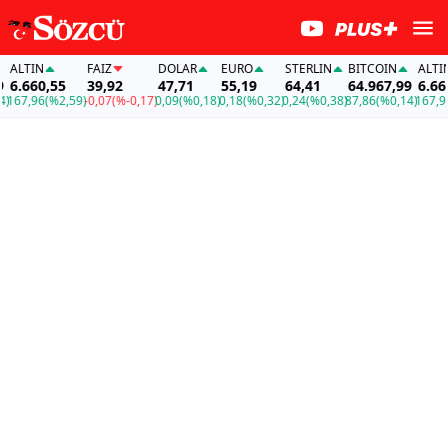
LTIN
FAİZ
DOLAR
EURO
STERLIN
BITCOIN
ALTIN
.660,55
39,92
47,71
55,19
64,41
64.967,99
6.660,5
67,96
(%2,59)
-0,07
(%-0,17)
0,09
(%0,18)
0,18
(%0,32)
0,24
(%0,38)
87,86
(%0,14)
167,96
(%