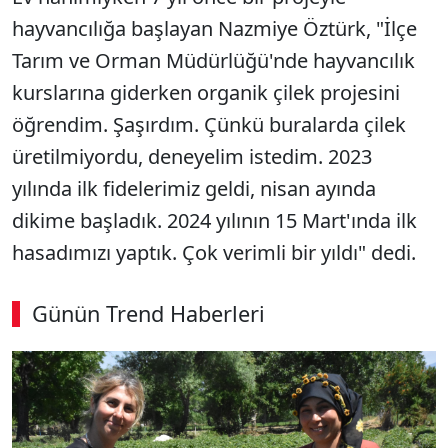
hayvancılığa başlayan Nazmiye Öztürk, "İlçe
Tarım ve Orman Müdürlüğü'nde hayvancılık
kurslarına giderken organik çilek projesini
öğrendim. Şaşırdım. Çünkü buralarda çilek
üretilmiyordu, deneyelim istedim. 2023
yılında ilk fidelerimiz geldi, nisan ayında
dikime başladık. 2024 yılının 15 Mart'ında ilk
hasadımızı yaptık. Çok verimli bir yıldı" dedi.
Günün Trend Haberleri
00:02
/ 08:43
Sesi Aç