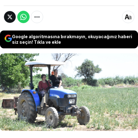
Google algoritmasına bırakmayın, okuyacağınız haberi
siz seçin! Tıkla ve ekle
İzmir'de iki kız kardeş bakanlığın da destek
vermesiyle çilek üretip ev ekonomilerine katkı
sağlıyor. Kız kardeşlerin böylelikle bölgedeki
kadınlara da ilham oluyor. Köylüler de kız
kardeşlerden kendilerine işi öğretmelerini
istiyor.