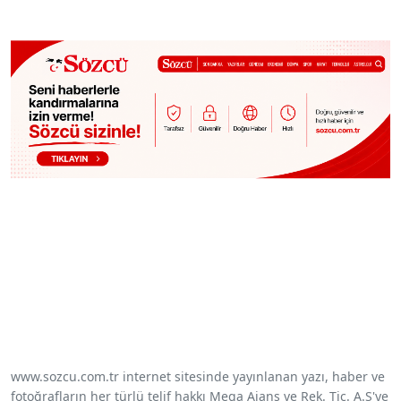
www.sozcu.com.tr internet sitesinde yayınlanan yazı, haber ve
fotoğrafların her türlü telif hakkı Mega Ajans ve Rek. Tic. A.Ş'ye