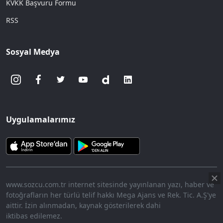
KVKK Başvuru Formu
RSS
Sosyal Medya
Uygulamalarımız
www.sozcu.com.tr internet sitesinde yayınlanan yazı, haber ve
fotoğrafların her türlü telif hakkı Mega Ajans ve Rek. Tic. A.Ş'ye
aittir. İzin alınmadan, kaynak gösterilerek dahi
iktibas edilemez.