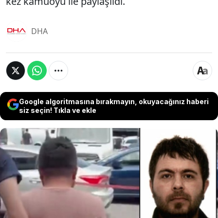
kez kamuoyu ile paylaşıldı.
DHA
Google algoritmasına bırakmayın, okuyacağınız haberi
siz seçin! Tıkla ve ekle
Türkiye'nin en popüler 'kaçak maç yayını'
platformu olan Selcuksports'un kurucusu Selçuk
Yılmaz, bayram için Türkiye'ye gelmesinin
ardından Denizli'de gözaltına alındı. İfade
işlemlerinin ardından sevk edildiği hakimlik
tarafından tutuklanarak cezaevine gönderilen