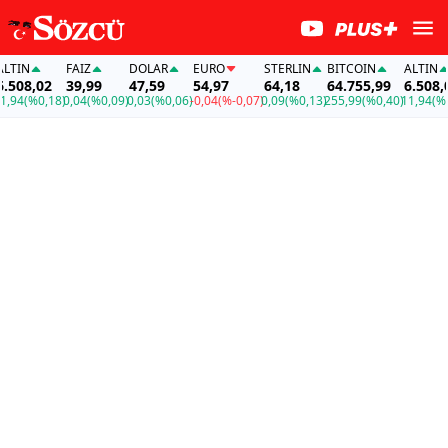
N
FAİZ
DOLAR
EURO
STERLIN
BITCOIN
ALTIN
8,02
39,99
47,59
54,97
64,18
64.755,99
6.508,02
(%0,18)
0,04
(%0,09)
0,03
(%0,06)
-0,04
(%-0,07)
0,09
(%0,13)
255,99
(%0,40)
11,94
(%0,18