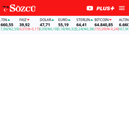
N
FAİZ
DOLAR
EURO
STERLIN
BITCOIN
ALTIN
0,55
39,92
47,71
55,19
64,41
64.840,85
6.660,55
6
(%2,59)
-0,07
(%-0,17)
0,09
(%0,18)
0,18
(%0,32)
0,24
(%0,38)
-155,09
(%-0,24)
167,96
(%2