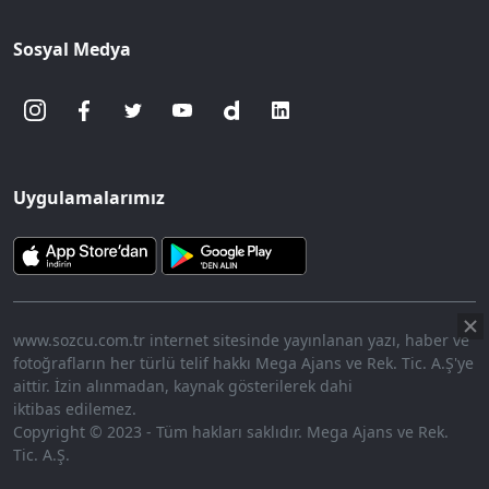
Sosyal Medya
Uygulamalarımız
www.sozcu.com.tr internet sitesinde yayınlanan yazı, haber ve
fotoğrafların her türlü telif hakkı Mega Ajans ve Rek. Tic. A.Ş'ye
aittir. İzin alınmadan, kaynak gösterilerek dahi
iktibas edilemez.
Copyright © 2023 - Tüm hakları saklıdır. Mega Ajans ve Rek.
Tic. A.Ş.
HABERİ OKU
➜
00:18
/ 08:43