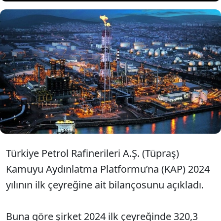
Tüpraş'ın 2024 ilk çeyrekte net kârı
yıllık yüzde 89 düşüşle 320,3 milyon
TL olarak gerçekleşti.
Türkiye Petrol Rafinerileri A.Ş. (Tüpraş)
Kamuyu Aydınlatma Platformu’na (KAP) 2024
yılının ilk çeyreğine ait bilançosunu açıkladı.
Buna göre şirket 2024 ilk çeyreğinde 320,3