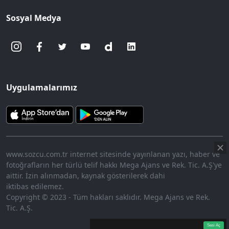
Sosyal Medya
Uygulamalarımız
www.sozcu.com.tr internet sitesinde yayınlanan yazı, haber ve
fotoğrafların her türlü telif hakkı Mega Ajans ve Rek. Tic. A.Ş'ye
aittir. İzin alınmadan, kaynak gösterilerek dahi
iktibas edilemez.
Copyright © 2023 - Tüm hakları saklıdır. Mega Ajans ve Rek.
Tic. A.Ş.
360p
Loaded
:
Sesi
7.73%
Aç
Sesi Aç