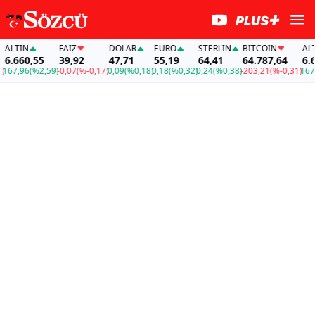
ALTIN
FAİZ
DOLAR
EURO
STERLIN
BITCOIN
ALTI
6.660,55
39,92
47,71
55,19
64,41
64.787,64
6.66
67,96
(%2,59)
-0,07
(%-0,17)
0,09
(%0,18)
0,18
(%0,32)
0,24
(%0,38)
-203,21
(%-0,31)
167,9