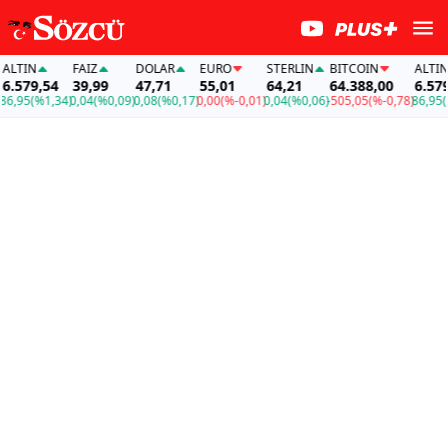
TIN
FAİZ
DOLAR
EURO
STERLIN
BITCOIN
ALTIN
579,54
39,99
47,71
55,01
64,21
64.388,00
6.579,5
95
(%1,34)
0,04
(%0,09)
0,08
(%0,17)
0,00
(%-0,01)
0,04
(%0,06)
-505,05
(%-0,78)
86,95
(%1,