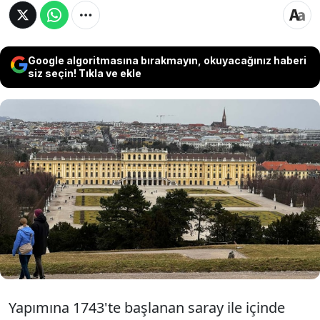
Google algoritmasına bırakmayın, okuyacağınız haberi
siz seçin! Tıkla ve ekle
Avrupa'nın çeşitli ülkelerini yüzyıllar boyunca
yönetmiş Habsburg Hanedanı'nın yazlık sarayı
"Schloss Schönbrunn" (Schönbrunn Sarayı),
Viyana'nın önemli cazibe merkezlerinden biri
olarak her yıl yüz binlerce ziyaretçiyi ağırlıyor.
Yapımına 1743'te başlanan saray ile içinde