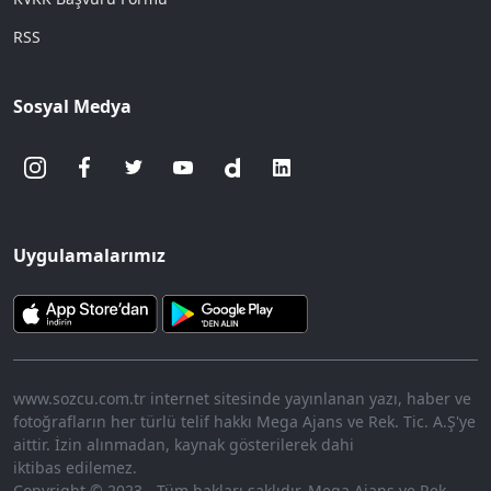
RSS
Sosyal Medya
Uygulamalarımız
www.sozcu.com.tr internet sitesinde yayınlanan yazı, haber ve
fotoğrafların her türlü telif hakkı Mega Ajans ve Rek. Tic. A.Ş'ye
aittir. İzin alınmadan, kaynak gösterilerek dahi
iktibas edilemez.
Copyright © 2023 - Tüm hakları saklıdır. Mega Ajans ve Rek.