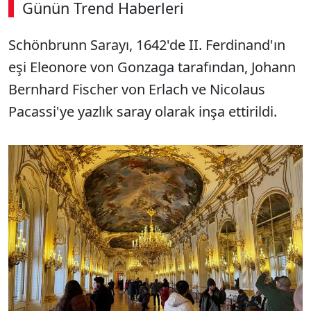
Günün Trend Haberleri
00:03
/ 08:15
Schönbrunn Sarayı, 1642'de II. Ferdinand'ın
Sesi Aç
eşi Eleonore von Gonzaga tarafından, Johann
Bernhard Fischer von Erlach ve Nicolaus
Pacassi'ye yazlık saray olarak inşa ettirildi.