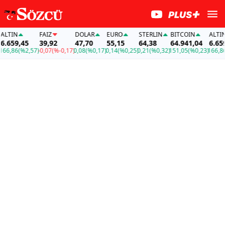
N
FAİZ
DOLAR
EURO
STERLIN
BITCOIN
ALTIN
9,45
39,92
47,70
55,15
64,38
64.941,04
6.659,45
86
(%2,57)
-0,07
(%-0,17)
0,08
(%0,17)
0,14
(%0,25)
0,21
(%0,32)
151,05
(%0,23)
166,86
(%2,