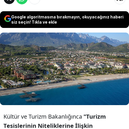
Google algoritmasına bırakmayın, okuyacağınız haberi
siz seçin! Tıkla ve ekle
Kültür ve Turizm Bakanlığınca yayımlanan
tebliğ değişikliği ile turizm tesislerinin
genel alanlarında müzik kullanımı için
lisans belgesi zorunluluğu getirildi.
Kültür ve Turizm Bakanlığınca
"Turizm
Tesislerinin Niteliklerine İlişkin