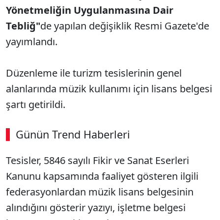
Yönetmeliğin Uygulanmasına Dair
Tebliğ"
de yapılan değişiklik Resmi Gazete'de
yayımlandı.
Düzenleme ile turizm tesislerinin genel
alanlarında müzik kullanımı için lisans belgesi
şartı getirildi.
Günün Trend Haberleri
00:02
/ 09:08
Tesisler, 5846 sayılı Fikir ve Sanat Eserleri
Sesi Aç
Kanunu kapsamında faaliyet gösteren ilgili
federasyonlardan müzik lisans belgesinin
alındığını gösterir yazıyı, işletme belgesi