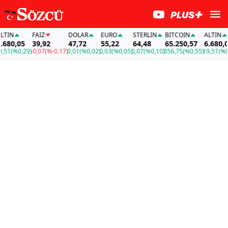
IN
FAİZ
DOLAR
EURO
STERLIN
BITCOIN
ALTIN
80,05
39,92
47,72
55,22
64,48
65.250,57
6.680,05
1
(%0,29)
-0,07
(%-0,17)
0,01
(%0,02)
0,03
(%0,05)
0,07
(%0,10)
356,75
(%0,55)
19,51
(%0,2