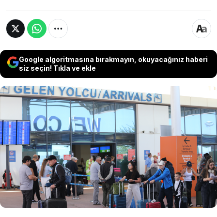
Google algoritmasına bırakmayın, okuyacağınız haberi
siz seçin! Tıkla ve ekle
Akdeniz Turistik Otelciler ve İşletmeciler
Birliği (AKTOB) Başkanı Kaan Kaşif Kavaloğlu,
19 Mayıs itibarıyla başlayan turizmdeki tatil
hareketliliğinin haziranın ilk haftasına kadar
sürmesini beklediklerini söyledi.