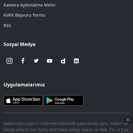
Kamera Aydınlatma Metni
KVKK Başvuru Formu
RSS
Sosyal Medya
Uygulamalarımız
www.sozcu.com.tr internet sitesinde yayınlanan yazı, haber ve
fotoğrafların her türlü telif hakkı Mega Ajans ve Rek. Tic. A.Ş'ye