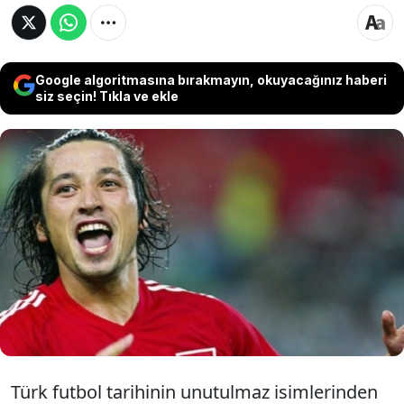
Google algoritmasına bırakmayın, okuyacağınız haberi
siz seçin! Tıkla ve ekle
Türk futbolunun unutulmaz isimlerinden
İlhan Mansız, uzun bir aranın ardından
İstanbul Nişantaşı’nda objektiflere yansıdı.
Ünlü ismin yeni imajı ve sessiz tavırları
dikkat çekti.
Türk futbol tarihinin unutulmaz isimlerinden