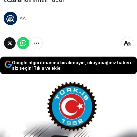
AA
Google algoritmasına bırakmayın, okuyacağınız haberi
siz seçin! Tıkla ve ekle
Asgari ücret tartışmaları ile gündeme gelen TÜRK-
İŞ, Balıkesir'in Karesi ilçesinde patlayıcı üretilen
mühimmat fabrikasında meydana gelen patlamayla
ilgili yazılı açıklama yaptı. Sendika açıklamasında "İş
Sağlığı ve Güvenliği Kanunu, 'çok tehlikeli' işlerdeki
yüksek riskler de dikkate alınarak gözden
geçirilmeli. İSG denetimleri artırılmalı, bu alandaki