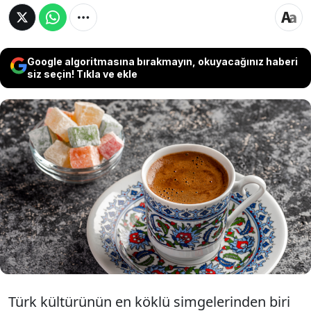
Google algoritmasına bırakmayın, okuyacağınız haberi
siz seçin! Tıkla ve ekle
TOBB’un başvurusu sonuç verdi. Türk
Kahvesi, Avrupa Birliği’nde “Geleneksel Ürün
Adı” olarak tescilleniyor. Üç aylık sürecin
ardından AB nezdinde Türkiye’nin ilk
geleneksel ürünü olacak.
Türk kültürünün en köklü simgelerinden biri