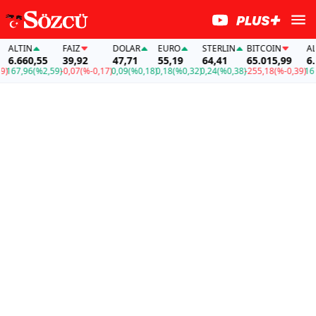
ALTIN
FAİZ
DOLAR
EURO
STERLIN
BITCOIN
ALTI
6.660,55
39,92
47,71
55,19
64,41
65.015,99
6.6
167,96
(%2,59)
-0,07
(%-0,17)
0,09
(%0,18)
0,18
(%0,32)
0,24
(%0,38)
-255,18
(%-0,39)
167,