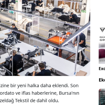
rsa merkezli Güzeldağ Tekstil hakkında mahkeme
las kararı verdi. Konkordato talebi reddedilen şirket
in tasfiye süreci başlatıldı.
Exc
Ek
izine bir yeni halka daha eklendi. Son
dato ve iflas haberlerine, Bursa'nın
zeldağ Tekstil de dahil oldu.