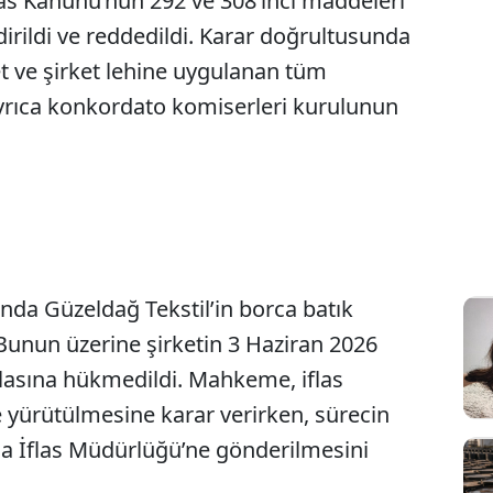
flas Kanunu’nun 292 ve 308’inci maddeleri
irildi ve reddedildi. Karar doğrultusunda
t ve şirket lehine uygulanan tüm
 Ayrıca konkordato komiserleri kurulunun
a Güzeldağ Tekstil’in borca batık
Bunun üzerine şirketin 3 Haziran 2026
 iflasına hükmedildi. Mahkeme, iflas
le yürütülmesine karar verirken, sürecin
sa İflas Müdürlüğü’ne gönderilmesini