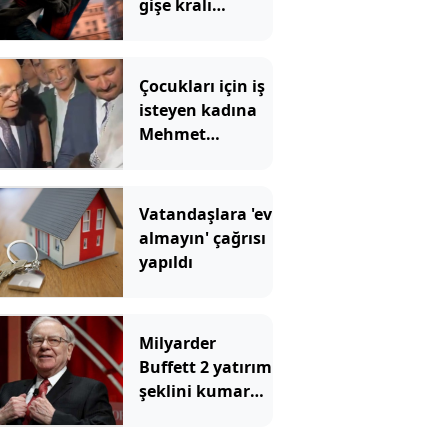
gişe kralı
Örümcek Adam
rekoru yıktı
geçti
Çocukları için iş
isteyen kadına
Mehmet
Şimşek'ten
Kürtçe cevap
Vatandaşlara 'ev
almayın' çağrısı
yapıldı
Milyarder
Buffett 2 yatırım
şeklini kumara
benzetti ve tüm
yatırımcılara