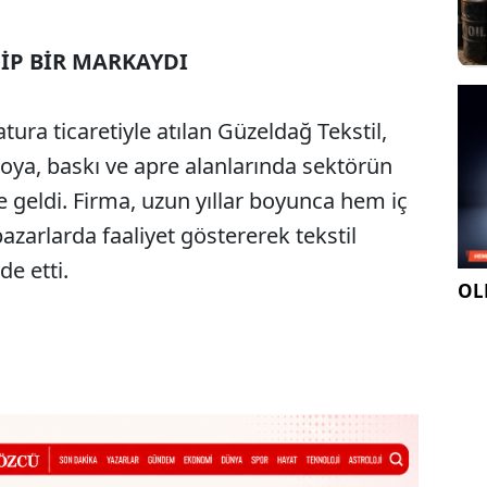
HİP BİR MARKAYDI
atura ticaretiyle atılan Güzeldağ Tekstil,
oya, baskı ve apre alanlarında sektörün
e geldi. Firma, uzun yıllar boyunca hem iç
zarlarda faaliyet göstererek tekstil
e etti.
OLE