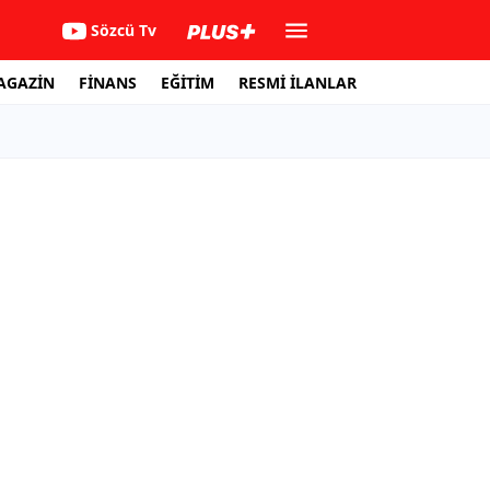
Sözcü Tv
AGAZİN
FİNANS
EĞİTİM
RESMİ İLANLAR