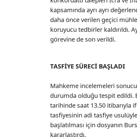
konkordato talepleri İcra ve İ
kapsamında ayrı ayrı değerlend
daha önce verilen geçici mühle
koruyucu tedbirler kaldırıldı.
görevine de son verildi.
TASFİYE SÜRECİ BAŞLADI
Mahkeme incelemeleri sonucund
durumda olduğu tespit edildi. 
tarihinde saat 13.50 itibarıyla
tasfiyesinin adi tasfiye usulüy
başlatılması için dosyanın Bur
kararlaştırdı.