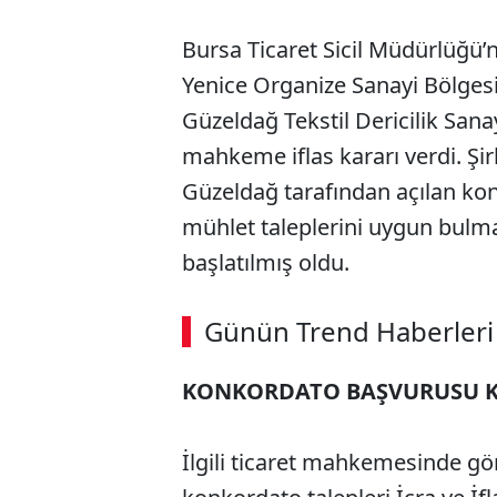
Bursa Ticaret Sicil Müdürlüğü’n
Yenice Organize Sanayi Bölges
Güzeldağ Tekstil Dericilik Sana
mahkeme iflas kararı verdi. Şir
Güzeldağ tarafından açılan k
mühlet taleplerini uygun bulma
başlatılmış oldu.
ABERİ OKU
➜
Günün Trend Haberleri
00:02
/ 08:43
KONKORDATO BAŞVURUSU 
İlgili ticaret mahkemesinde gör