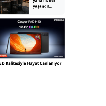
yana ilk kez
yaşandı!
ABD'nin devasa
depoları hızla
eriyor
D Kalitesiyle Hayat Canlanıyor