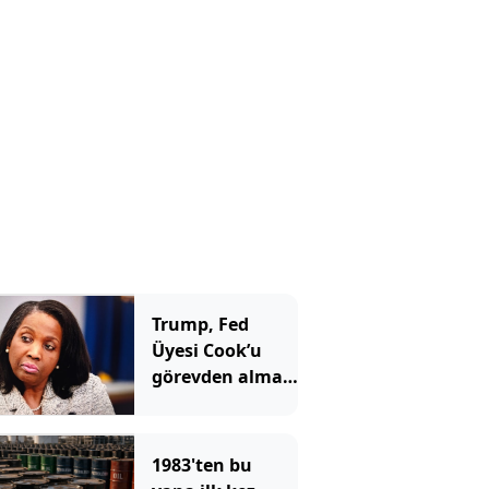
aynı mesajı
verdi
Trump, Fed
Üyesi Cook’u
görevden alma
girişimini
yeniden başlattı
1983'ten bu