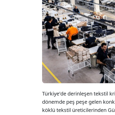
Bu
if
iç
Türkiye'de derinleşen tekstil kr
dönemde peş peşe gelen konkor
köklü tekstil üreticilerinden Gü