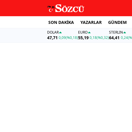
SON DAKİKA
YAZARLAR
GÜNDEM
DOLAR
EURO
STERLIN
47,71
55,19
64,41
0,09
(%0,18)
0,18
(%0,32)
0,24
(%