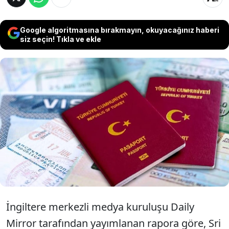
Google algoritmasına bırakmayın, okuyacağınız haberi
siz seçin! Tıkla ve ekle
Sri Lanka, 25 Mayıs 2026 tarihi itibarıyla
Türk pasaportu sahiplerinden talep
edilen 50 dolarlık turistik ETA ücretini
tamamen kaldırma kararı aldı.
İngiltere merkezli medya kuruluşu Daily
Mirror tarafından yayımlanan rapora göre, Sri