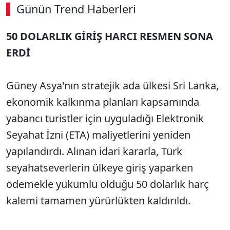
Günün Trend Haberleri
00:02
/ 09:15
50 DOLARLIK GİRİŞ HARCI RESMEN SONA
Sesi Aç
ERDİ
Güney Asya'nın stratejik ada ülkesi Sri Lanka,
ekonomik kalkınma planları kapsamında
yabancı turistler için uyguladığı Elektronik
Seyahat İzni (ETA) maliyetlerini yeniden
yapılandırdı. Alınan idari kararla, Türk
seyahatseverlerin ülkeye giriş yaparken
ödemekle yükümlü olduğu 50 dolarlık harç
kalemi tamamen yürürlükten kaldırıldı.