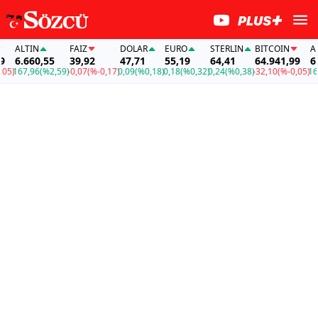
ALTIN
FAİZ
DOLAR
EURO
STERLIN
BITCOIN
ALTI
6.660,55
39,92
47,71
55,19
64,41
64.941,99
6.66
)
167,96
(%2,59)
-0,07
(%-0,17)
0,09
(%0,18)
0,18
(%0,32)
0,24
(%0,38)
-32,10
(%-0,05)
167,9