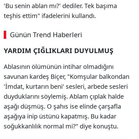
'Bu senin ablan mı?' dediler. Tek başıma
teşhis ettim" ifadelerini kullandı.
Günün Trend Haberleri
00:02
/ 09:08
YARDIM ÇIĞLIKLARI DUYULMUŞ
Sesi Aç
Ablasının ölümünün intihar olmadığını
savunan kardeş Biçer, "Komşular balkondan
'İmdat, kurtarın beni' sesleri, arbede sesleri
duyduklarını söylemiş. Ablam çıplak halde
aşağı düşmüş. O şahıs ise elinde çarşafla
aşağıya inip üstünü kapatmış. Bu kadar
soğukkanlılık normal mi?" diye konuştu.