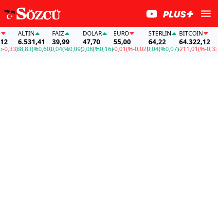
ALTIN
FAİZ
DOLAR
EURO
STERLIN
BITCOIN
A
6.531,41
39,99
47,70
55,00
64,22
64.322,12
6
,33)
38,83
(%0,60)
0,04
(%0,09)
0,08
(%0,16)
-0,01
(%-0,02)
0,04
(%0,07)
-211,01
(%-0,33)
38