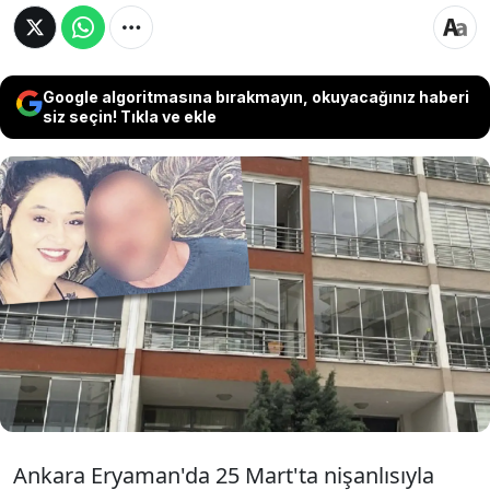
Google algoritmasına bırakmayın, okuyacağınız haberi
siz seçin! Tıkla ve ekle
Ankara'da çıplak halde balkondan düşerek
hayatını kaybeden Türkan Biçer'in ölümüne
ilişkin yeni detaylar ortaya çıktı. Kardeşi Rabia
Biçer, olayın intihar değil cinayet olarak
değerlendirilmesi gerektiğini talep etti.
Ankara Eryaman'da 25 Mart'ta nişanlısıyla