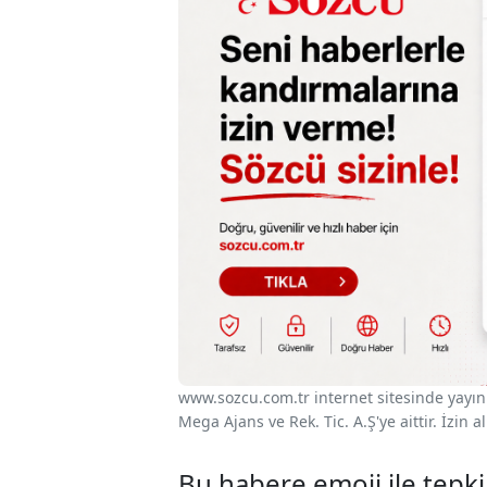
www.sozcu.com.tr internet sitesinde yayınla
Mega Ajans ve Rek. Tic. A.Ş'ye aittir. İzin
Bu habere emoji ile tepki