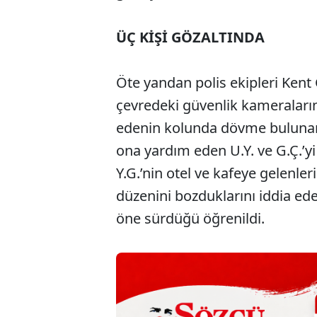
ÜÇ KİŞİ GÖZALTINDA
Öte yandan polis ekipleri Kent
çevredeki güvenlik kameraların
edenin kolunda dövme bulunan V.
ona yardım eden U.Y. ve G.Ç.’yi
Y.G.’nin otel ve kafeye gelenler
düzenini bozduklarını iddia ede
öne sürdüğü öğrenildi.