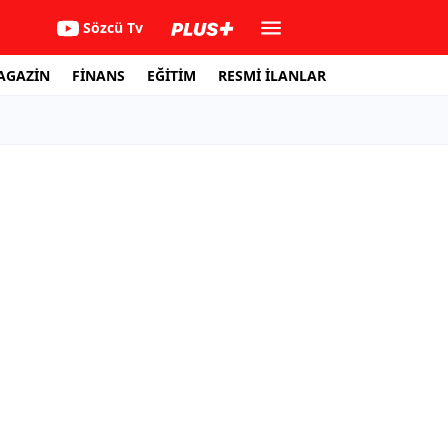
Sözcü Tv
AGAZİN
FİNANS
EĞİTİM
RESMİ İLANLAR