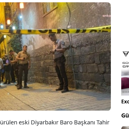
sinde CHP İstanbul Milletvekili Türkan Elçi ailesine
nen silahlı saldırıya ilişkin 3 kişi gözaltına aldı.
yal medya hesabında paylaşım yapan Türkan Elçi,
önemlerde seküler yaşam tarzına, sosyal hayata
saldırılardan biri de ne yazık ki dün gece
it işletmeye karşı gerçekleştirildi” dedi.
Exc
Gü
dürülen eski Diyarbakır Baro Başkanı Tahir