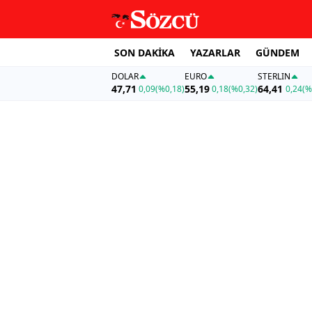
SON DAKİKA
YAZARLAR
GÜNDEM
DOLAR
EURO
STERLIN
47,71
55,19
64,41
0,09
(%0,18)
0,18
(%0,32)
0,24
(%