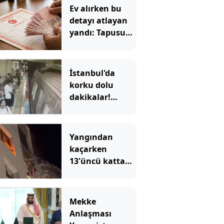
Ev alırken bu
detayı atlayan
yandı: Tapusunu
aldığı evde
oturamıyor
İstanbul'da
korku dolu
dakikalar!
Görme engelli
Enes'in raylara
düştüğü anlar
Yangından
ortaya çıktı
kaçarken
13'üncü kattan
düştü
Mekke
Anlaşması