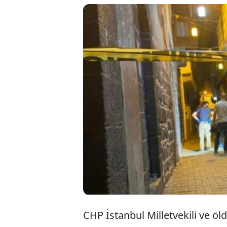
Diyarbakır’ın Sur ilçe
ait kafeteryaya düzenle
Saldırıyla ilgili sos
“Diyarbakır’da son d
karşı artan tehdit ve 
saatlerinde ailemize a
CHP İstanbul Milletvekili ve öl