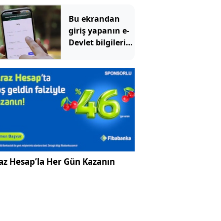
Arabistan'ı
vurdu
Bu ekrandan
giriş yapanın e-
Devlet bilgileri
uçup gidiyor
az Hesap’la Her Gün Kazanın