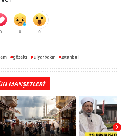
zam
gözaltı
Diyarbakır
İstanbul
ÜN MANŞETLERİ