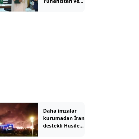
Yunanistan ve
İsrail'i karıştırdı
Daha imzalar
kurumadan İran
destekli Husiler,
Suudi