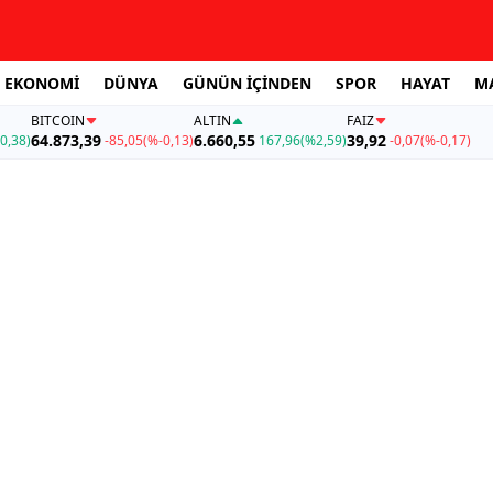
EKONOMİ
DÜNYA
GÜNÜN İÇİNDEN
SPOR
HAYAT
M
BITCOIN
ALTIN
FAİZ
64.873,39
6.660,55
39,92
0,38)
-85,05
(%-0,13)
167,96
(%2,59)
-0,07
(%-0,17)