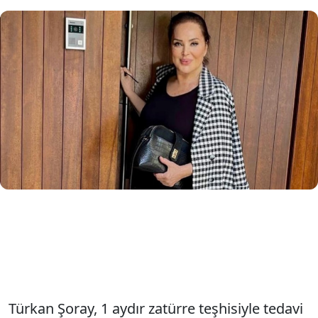
Yeşilçam'ın ünlü ismi Türkan Şoray
sağlık durumuyla ilgili sosyal medya
hesabından açıklama yaptı.
Türkan Şoray, 1 aydır zatürre teşhisiyle tedavi