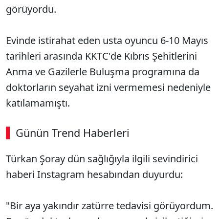
görüyordu.
Evinde istirahat eden usta oyuncu 6-10 Mayıs
tarihleri arasında KKTC'de Kıbrıs Şehitlerini
Anma ve Gazilerle Buluşma programına da
doktorların seyahat izni vermemesi nedeniyle
katılamamıştı.
Günün Trend Haberleri
00:02
/ 09:08
Türkan Şoray dün sağlığıyla ilgili sevindirici
Sesi Aç
haberi Instagram hesabından duyurdu:
"Bir aya yakındır zatürre tedavisi görüyordum.