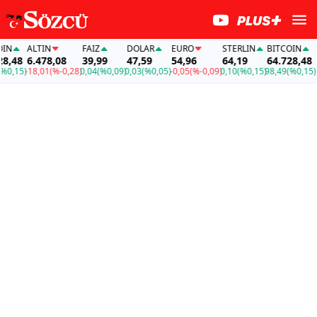
N
ALTIN
FAİZ
DOLAR
EURO
STERLIN
BITCOIN
AL
,48
6.478,08
39,99
47,59
54,96
64,19
64.728,48
6.
,15)
-18,01
(%-0,28)
0,04
(%0,09)
0,03
(%0,05)
-0,05
(%-0,09)
0,10
(%0,15)
98,49
(%0,15)
-18