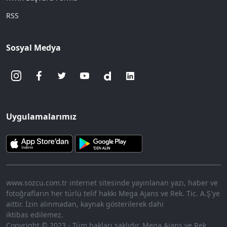
RSS
Sosyal Medya
Uygulamalarımız
www.sozcu.com.tr internet sitesinde yayınlanan yazı, haber ve
fotoğrafların her türlü telif hakkı Mega Ajans ve Rek. Tic. A.Ş'ye
aittir. İzin alınmadan, kaynak gösterilerek dahi
iktibas edilemez.
Copyright © 2023 - Tüm hakları saklıdır. Mega Ajans ve Rek.