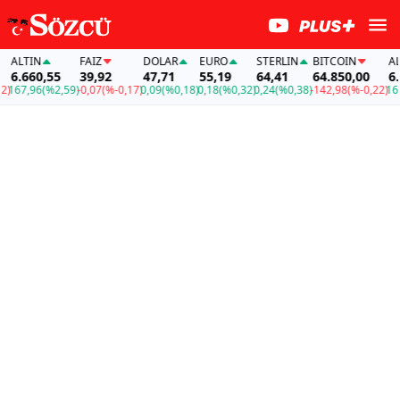
LTIN
FAİZ
DOLAR
EURO
STERLIN
BITCOIN
ALTI
6.660,55
39,92
47,71
55,19
64,41
64.850,00
6.66
67,96
(%2,59)
-0,07
(%-0,17)
0,09
(%0,18)
0,18
(%0,32)
0,24
(%0,38)
-142,98
(%-0,22)
167,9