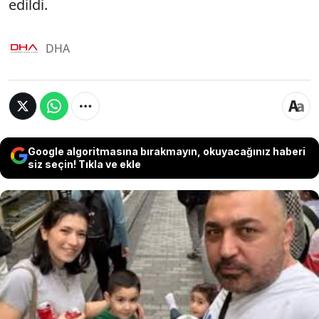
edildi.
DHA
Google algoritmasına bırakmayın, okuyacağınız haberi
siz seçin! Tıkla ve ekle
Almanya'dan tatil için geldikleri İstanbul'daki bir
otelde zehirlenerek hayatını kaybeden Böcek
ailesinin 4 ferdinin ölümüne ilişkin davada esasa
ilişkin mütalaa sunuldu. Mütalaada, aralarında
otel yetkilisi ve ilaçlama firması sahibinin de
bulunduğu 5 sanık hakkında 22 yıl 6 aya kadar