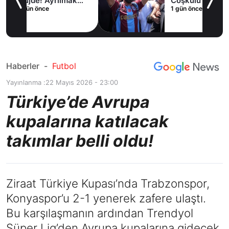
ak
Coşkulu karşılama
1 gün önce
Haberler
-
Futbol
Yayınlanma :
22 Mayıs 2026 - 23:00
Türkiye’de Avrupa
kupalarına katılacak
takımlar belli oldu!
Ziraat Türkiye Kupası’nda Trabzonspor,
Konyaspor’u 2-1 yenerek zafere ulaştı.
Bu karşılaşmanın ardından Trendyol
Süper Lig’den Avrupa kupalarına gidecek