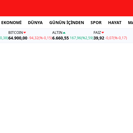
EKONOMİ
DÜNYA
GÜNÜN İÇİNDEN
SPOR
HAYAT
M
BITCOIN
ALTIN
FAİZ
64.900,00
6.660,55
39,92
0,38)
-94,32
(%-0,15)
167,96
(%2,59)
-0,07
(%-0,17)