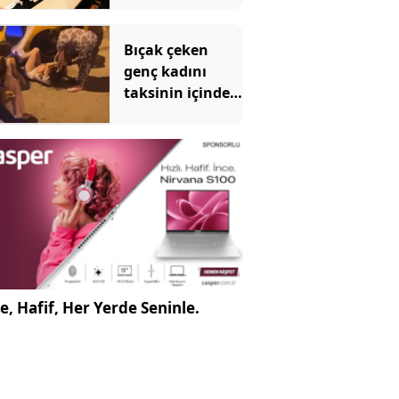
İşte detaylar
Bıçak çeken
genç kadını
taksinin içinde
dövüp, yerde
sürüklediler
e, Hafif, Her Yerde Seninle.