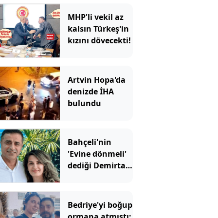
MHP'li vekil az
kalsın Türkeş'in
kızını dövecekti!
Artvin Hopa'da
denizde İHA
bulundu
Bahçeli'nin
'Evine dönmeli'
dediği Demirtaş
için Erdoğan'ın
yardımcısından
şaşırtan sözler
Bedriye'yi boğup
ormana atmıştı: