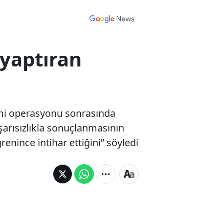
 yaptıran
kimi operasyonu sonrasında
aşarısızlıkla sonuçlanmasının
enince intihar ettiğini” söyledi