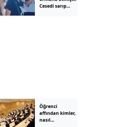
Cesedi sarıp
kayınvalidesiyle
bir saat sohbet
etmiş
Öğrenci
affından kimler,
nasıl
yararlanabilecek?