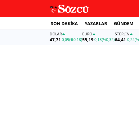
SON DAKİKA
YAZARLAR
GÜNDEM
DOLAR
EURO
STERLIN
47,71
55,19
64,41
0,09
(%0,18)
0,18
(%0,32)
0,24
(%