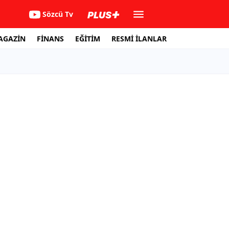
Sözcü Tv
AGAZİN
FİNANS
EĞİTİM
RESMİ İLANLAR