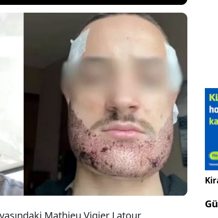
ansız öğrencinin Türkiye’de bir emlakçıya yaptırdığı
onu sonrasında intihar ettiği iddia edildi.
Türkiye'de yaptığı sakal naklinin başarısızlıkla
dından bunun bir cerrah tarafından değil, bir
yapıldığını öğrenince intihar ettiğini” söyledi
Kir
Gü
 yaşındaki Mathieu Vigier Latour,