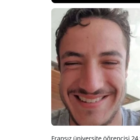
24 yaşındaki bir Fr
sakal ekimi operasy
Öğrencinin babası “
sonuçlanmasının ar
emlakçı tarafından 
Fransız üniversite öğrencisi 24