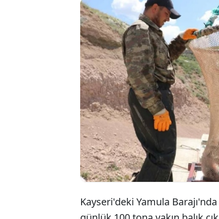
İç 
Jap
ihr
Kayseri'deki Yamula Barajı'nda
günlük 100 tona yakın balık çık