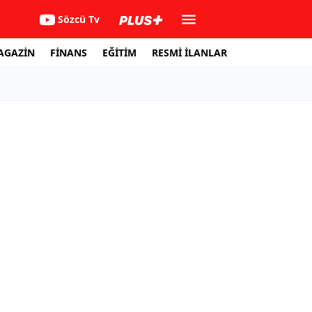
Sözcü Tv
AGAZİN
FİNANS
EĞİTİM
RESMİ İLANLAR