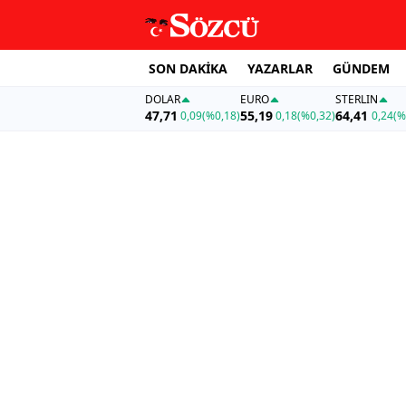
SON DAKİKA
YAZARLAR
GÜNDEM
DOLAR
EURO
STERLIN
47,71
55,19
64,41
0,09
(%0,18)
0,18
(%0,32)
0,24
(%