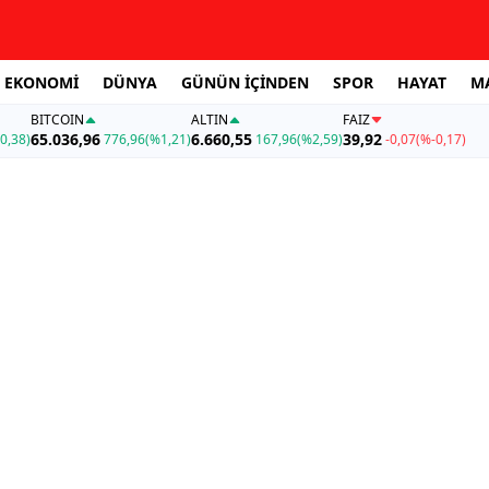
EKONOMİ
DÜNYA
GÜNÜN İÇİNDEN
SPOR
HAYAT
M
BITCOIN
ALTIN
FAİZ
65.036,96
6.660,55
39,92
0,38)
776,96
(%1,21)
167,96
(%2,59)
-0,07
(%-0,17)