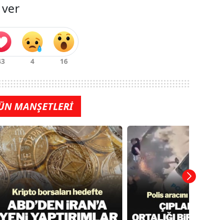
 ver
ÜN MANŞETLERİ