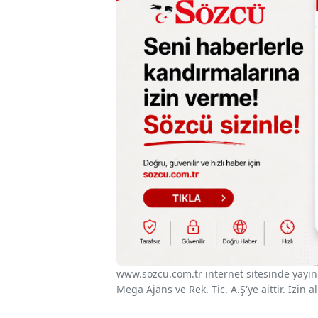
www.sozcu.com.tr internet sitesinde yayınla
Mega Ajans ve Rek. Tic. A.Ş'ye aittir. İzin