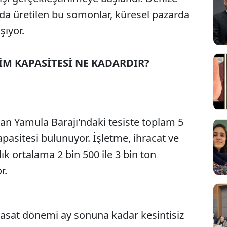
nda üretilen bu somonlar, küresel pazarda
şıyor.
M KAPASİTESİ NE KADARDIR?
lan Yamula Barajı'ndaki tesiste toplam 5
pasitesi bulunuyor. İşletme, ihracat ve
lık ortalama 2 bin 500 ile 3 bin ton
r.
hasat dönemi ay sonuna kadar kesintisiz