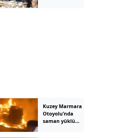
masayı
yumrukladı: İYİ
Partili vekilin
üzerine yürüdü
Kuzey Marmara
Otoyolu’nda
saman yüklü
TIR'ın dorsesi
alev alev yandı