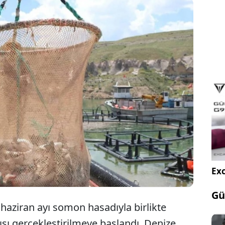
sularda yetiştirilen Türk somonları, Rusya'dan
onya'ya uzanan küresel pazarda Türkiye'nin gıda
acatı hacmini artırmaya devam ediyor.
Exc
Gü
 haziran ayı somon hasadıyla birlikte
ışı gerçekleştirilmeye başlandı. Denize