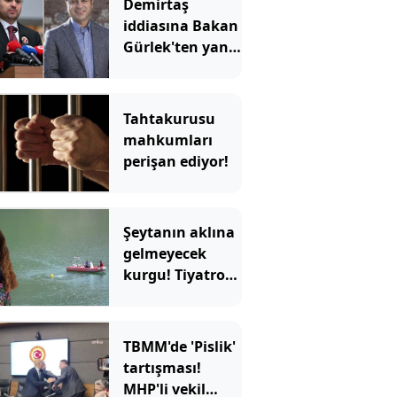
Demirtaş
iddiasına Bakan
Gürlek'ten yanıt
geldi
Tahtakurusu
mahkumları
perişan ediyor!
Şeytanın aklına
gelmeyecek
kurgu! Tiyatro
sahnesini sahte
delille kurdu
TBMM'de 'Pislik'
tartışması!
MHP'li vekil