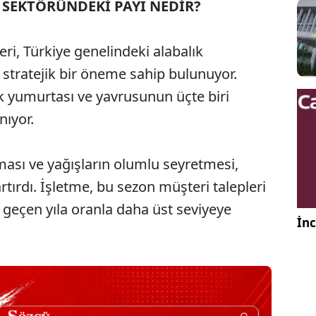
K SEKTÖRÜNDEKİ PAYI NEDİR?
ri, Türkiye genelindeki alabalık
stratejik bir öneme sahip bulunuyor.
ık yumurtası ve yavrusunun üçte biri
nıyor.
ması ve yağışların olumlu seyretmesi,
rtırdı. İşletme, bu sezon müşteri talepleri
geçen yıla oranla daha üst seviyeye
İnc