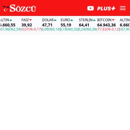
IN
FAİZ
DOLAR
EURO
STERLIN
BITCOIN
ALTIN
60,55
39,92
47,71
55,19
64,41
64.943,36
6.660,5
96
(%2,59)
-0,07
(%-0,17)
0,09
(%0,18)
0,18
(%0,32)
0,24
(%0,38)
-77,82
(%-0,12)
167,96
(%2