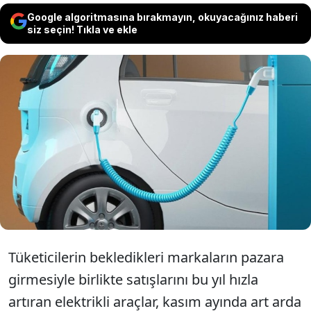
Google algoritmasına bırakmayın, okuyacağınız haberi
siz seçin! Tıkla ve ekle
Türkiye'de elektrikli otomobil satışlarındaki
yukarı yönlü seyir kasımda devam etti,
Ocak-Kasım ayları arasında elektrikli
araçların toplam içerisindeki payı yüzde
6,5'e çıktı
Tüketicilerin bekledikleri markaların pazara
girmesiyle birlikte satışlarını bu yıl hızla
artıran elektrikli araçlar, kasım ayında art arda