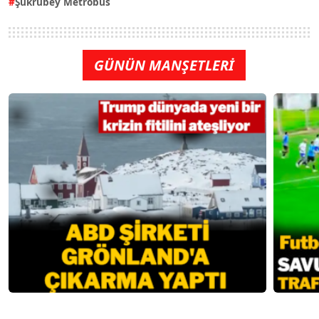
Şükrübey Metrobüs
GÜNÜN MANŞETLERİ