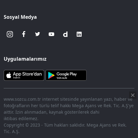
Sosyal Medya
Uygulamalarımız
www.sozcu.com.tr internet sitesinde yayınlanan yazı, haber ve
fotoğrafların her türlü telif hakkı Mega Ajans ve Rek. Tic. A.Ş'ye
aittir. İzin alınmadan, kaynak gösterilerek dahi
iktibas edilemez.
Copyright © 2023 - Tüm hakları saklıdır. Mega Ajans ve Rek.
Tic. A.Ş.
360p
Loaded
:
Sesi
12.71%
Aç