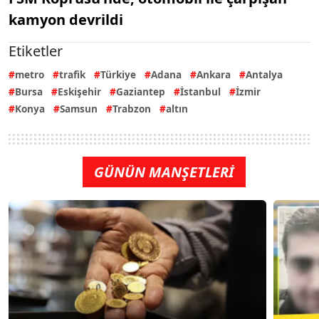
kamyon devrildi
Etiketler
metro
trafik
Türkiye
Adana
Ankara
Antalya
Bursa
Eskişehir
Gaziantep
İstanbul
İzmir
Konya
Samsun
Trabzon
altın
GÜNÜN MANŞETLERİ