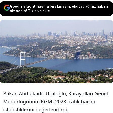
Google algoritmasına bırakmayın, okuyacağınız haberi
siz seçin! Tıkla ve ekle
Ulaştırma ve Altyapı Bakanı Abdulkadir
Uraloğlu, geçen yıl trafik hacminin en çok
Fatih Sultan Mehmet Köprüsü ve 15
Temmuz Şehitler Köprüsü'nde oluştuğunu
bildirdi.
Bakan Abdulkadir Uraloğlu, Karayolları Genel
Müdürlüğünün (KGM) 2023 trafik hacim
istatistiklerini değerlendirdi.