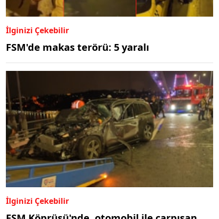
İlginizi Çekebilir
FSM'de makas terörü: 5 yaralı
İlginizi Çekebilir
FSM Köprüsü'nde, otomobil ile çarpışan