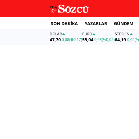
SON DAKİKA
YAZARLAR
GÜNDEM
DOLAR
EURO
STERLIN
47,70
55,04
64,19
0,08
(%0,17)
0,03
(%0,05)
0,02
(%