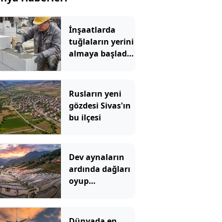
İnşaatlarda
tuğlaların yerini
almaya başladı:
Ustaların yeni
göz bebeği oldu
Rusların yeni
gözdesi Sivas'ın
bu ilçesi
Dev aynaların
ardında dağları
oyup
gökyüzünü yere
indirdiler
Dünyada en