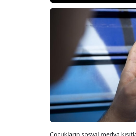
Fransa Cumhurba
arasında şiddet o
düşündüğü sosyal
istediğini söyled
gelirken yaş sınır
Çocukların sosyal medya kısıtl