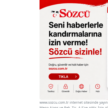
www.sozcu.com.tr internet sitesinde yayınla
Mega Ajans ve Rek. Tic. A.Ş'ye aittir. İzin