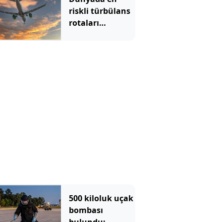
riskli türbülans
rotaları
açıklandı
500 kiloluk uçak
bombası