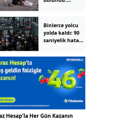
bulundu:
Bölgede
tahliyeler
başladı
Binlerce yolcu
yolda kaldı: 90
saniyelik hata
tüm sistemi
çökertti
az Hesap’la Her Gün Kazanın