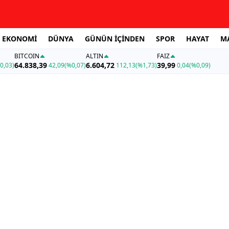
EKONOMİ
DÜNYA
GÜNÜN İÇİNDEN
SPOR
HAYAT
M
BITCOIN
ALTIN
FAİZ
64.838,39
6.604,72
39,99
0,03)
42,09
(%0,07)
112,13
(%1,73)
0,04
(%0,09)