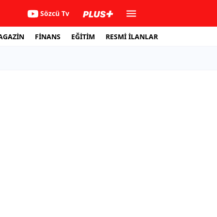
Sözcü Tv
AGAZİN
FİNANS
EĞİTİM
RESMİ İLANLAR