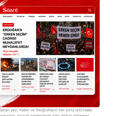
nan yazı, haber ve fotoğrafların her türlü telif hakkı
 alınmadan, kaynak gösterilerek dahi iktibas edilemez.