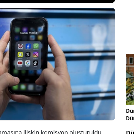
şkanı Emmanuel Macron, özellikle gençler
laylarının artmasında önemli bir rolü olduğunu
 medyayı 15 yaş altı çocuklara yasaklamak
i. Sosyal medya yasağı Türkiye'de de gündeme
lamasının da 16 olacağı belirtilmişti.
Dün
Dü
amasına ilişkin komisyon oluşturuldu.
Dü