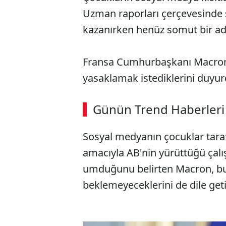
Uzman raporları çerçevesinde s
kazanırken henüz somut bir ad
Fransa Cumhurbaşkanı Macron i
yasaklamak istediklerini duyur
ABERİ OKU
➜
Günün Trend Haberleri
00:03
/ 02:14
Sosyal medyanın çocuklar taraf
amacıyla AB'nin yürüttüğü çalı
umduğunu belirten Macron, bu
beklemeyeceklerini de dile geti