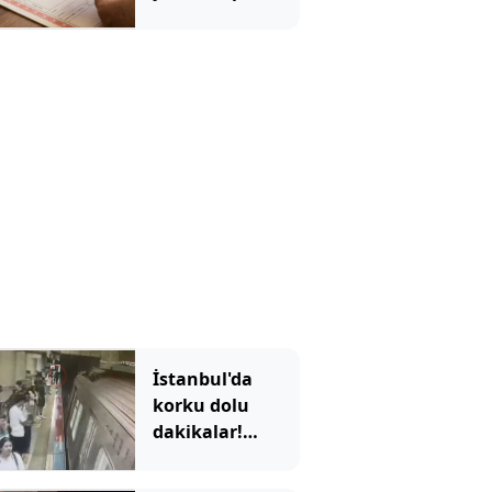
aldığı evde
oturamıyor
İstanbul'da
korku dolu
dakikalar!
Görme engelli
Enes'in raylara