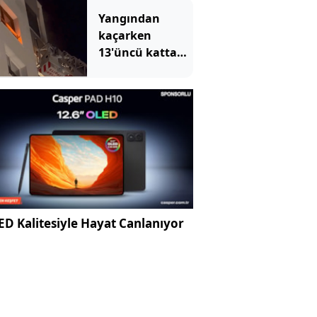
düştüğü anlar
Yangından
ortaya çıktı
kaçarken
13'üncü kattan
düştü
D Kalitesiyle Hayat Canlanıyor