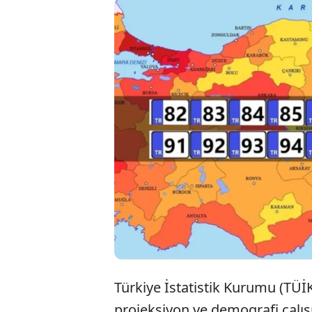
Türk
günd
nüfus
Türkiye İstatistik Kurumu (TÜİ
projeksiyon ve demografi çalışm