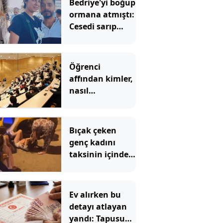
Bedriye'yi boğup
ormana atmıştı:
Cesedi sarıp
kayınvalidesiyle
bir saat sohbet
etmiş
Öğrenci
affından kimler,
nasıl
yararlanabilecek?
İşte detaylar
Bıçak çeken
genç kadını
taksinin içinde
dövüp, yerde
sürüklediler
Ev alırken bu
detayı atlayan
yandı: Tapusunu