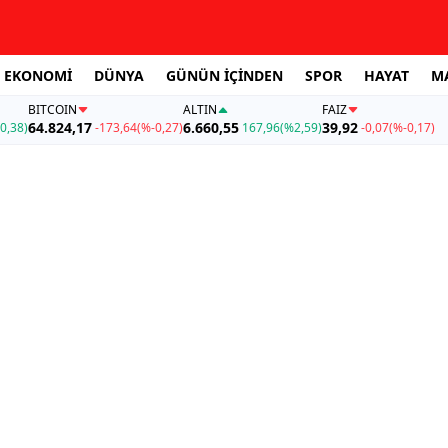
EKONOMİ
DÜNYA
GÜNÜN İÇİNDEN
SPOR
HAYAT
M
BITCOIN
ALTIN
FAİZ
64.824,17
6.660,55
39,92
0,38)
-173,64
(%-0,27)
167,96
(%2,59)
-0,07
(%-0,17)