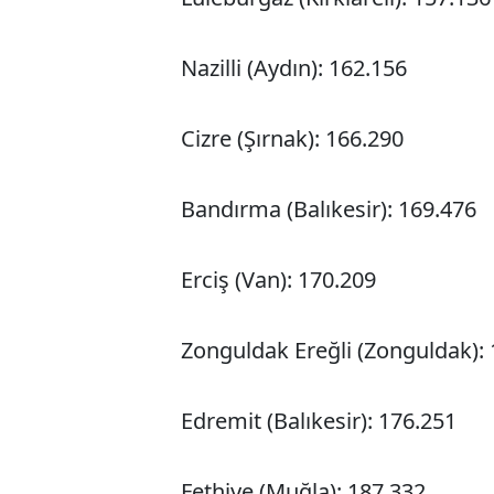
Nazilli (Aydın): 162.156
Cizre (Şırnak): 166.290
Bandırma (Balıkesir): 169.476
Erciş (Van): 170.209
Zonguldak Ereğli (Zonguldak):
Edremit (Balıkesir): 176.251
Fethiye (Muğla): 187.332