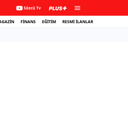
Sözcü Tv
AGAZİN
FİNANS
EĞİTİM
RESMİ İLANLAR