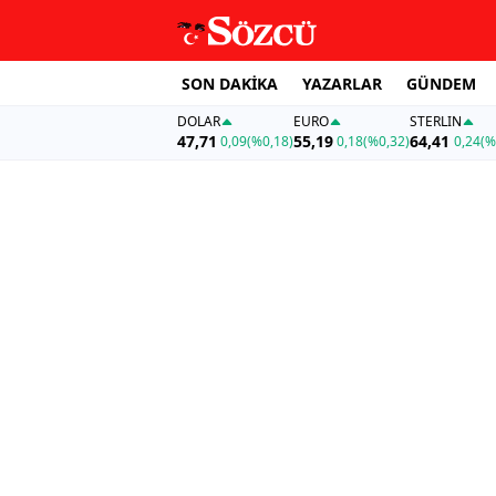
SON DAKİKA
YAZARLAR
GÜNDEM
DOLAR
EURO
STERLIN
47,71
55,19
64,41
0,09
(%0,18)
0,18
(%0,32)
0,24
(%