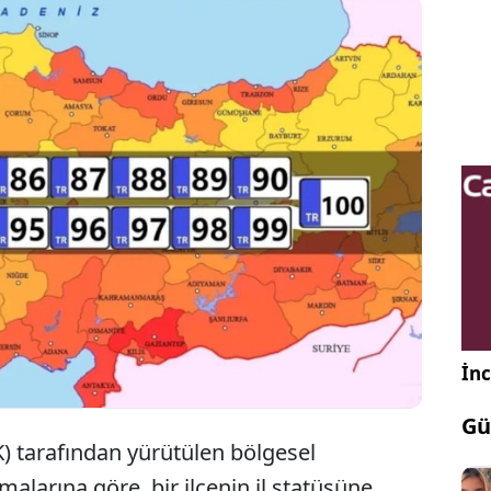
iye'de il sayısının artırılmasına yönelik senaryolar
emdeki yerini korurken, yasal coğrafi kriterleri ve
 sınırını karşılayan 24 ilçe belirlendi.
İnc
Gü
K) tarafından yürütülen bölgesel
alarına göre, bir ilçenin il statüsüne