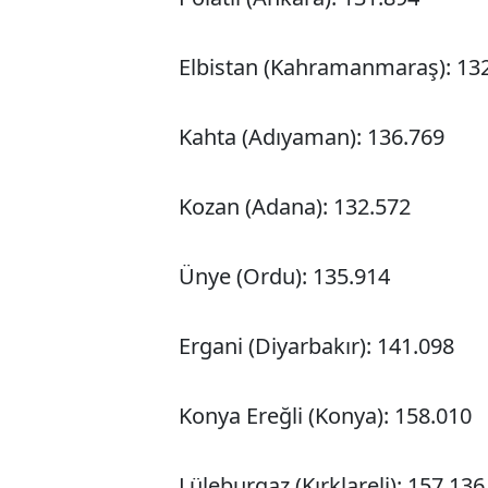
Elbistan (Kahramanmaraş): 13
Kahta (Adıyaman): 136.769
Kozan (Adana): 132.572
Ünye (Ordu): 135.914
Ergani (Diyarbakır): 141.098
Konya Ereğli (Konya): 158.010
Lüleburgaz (Kırklareli): 157.136